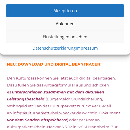
Inhaber*innen freien Eintritt
zu den Vorstellungen – 30
Minuten vor Beginn des Films und solange der Vorrat reicht!
Akzeptieren
Weitere Details zum Festival finden Sie
HIER
Ablehnen
Einstellungen ansehen
DIGITAL KULTURPASS BEANTRAGEN
Datenschutzerklärung
Impressum
NEU: DOWNLOAD UND DIGITAL BEANTRAGEN!
Den Kulturpass können Sie jetzt auch digital beantragen.
Dazu füllen Sie das Antragsformular aus und schicken
es
unterschrieben
zusammen mit dem
aktuellen
Leistungsbescheid
(Bürgergeld/ Grundsicherung,
Wohngeld etc.)
an das Kulturparkett zurück: Per E-Mail
an
info@kulturparkett-rhein-neckar.de
(wichtig: Dokument
vor dem Senden abspeichern
!
) oder per Post an
Kulturparkett-Rhein-Neckar S 3, 12 in 68161 Mannheim. Zur