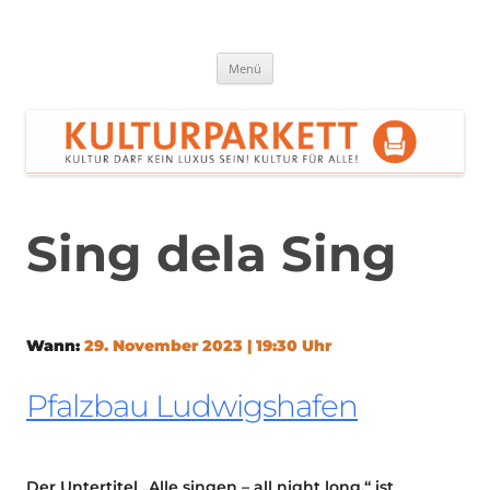
Zum
Inhalt
springen
Kulturparkett Rhein-Neckar
Kultur darf kein Luxus sein!
Menü
Sing dela Sing
Wann:
29. November 2023 | 19:30 Uhr
Pfalzbau Ludwigshafen
Der Untertitel „Alle singen – all night long.“ ist