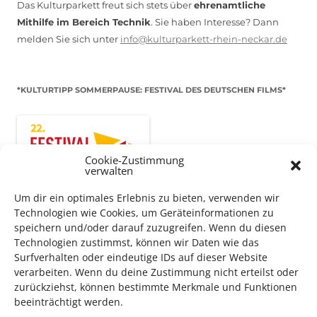
Das Kulturparkett freut sich stets über
ehrenamtliche
Mithilfe im Bereich Technik
. Sie haben Interesse? Dann
melden Sie sich unter
info@kulturparkett-rhein-neckar.de
*KULTURTIPP SOMMERPAUSE: FESTIVAL DES DEUTSCHEN FILMS*
Cookie-Zustimmung
verwalten
Um dir ein optimales Erlebnis zu bieten, verwenden wir
Technologien wie Cookies, um Geräteinformationen zu
speichern und/oder darauf zuzugreifen. Wenn du diesen
Technologien zustimmst, können wir Daten wie das
Surfverhalten oder eindeutige IDs auf dieser Website
Auch dieses Jahr findet wieder das
Festival des deutschen
verarbeiten. Wenn du deine Zustimmung nicht erteilst oder
zurückziehst, können bestimmte Merkmale und Funktionen
Films
in Ludwigshafen statt.
beeinträchtigt werden.
Vom 19. August bist zum 9. September
haben
Kulturpass-