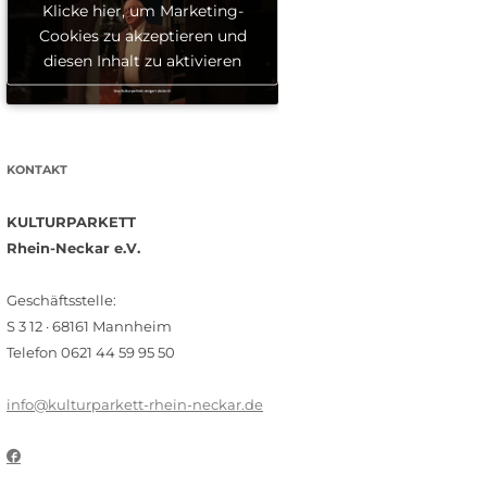
Klicke hier, um Marketing-
Cookies zu akzeptieren und
diesen Inhalt zu aktivieren
KONTAKT
KULTURPARKETT
Rhein-Neckar e.V.
Geschäftsstelle:
S 3 12 · 68161 Mannheim
Telefon 0621 44 59 95 50
info@kulturparkett-rhein-neckar.de