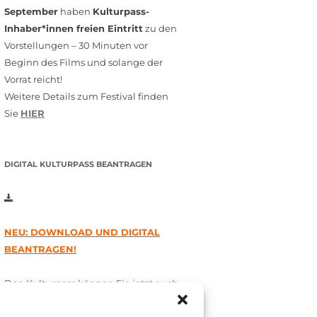
September
haben
Kulturpass-
Inhaber*innen freien Eintritt
zu den
Vorstellungen – 30 Minuten vor
Beginn des Films und solange der
Vorrat reicht!
Weitere Details zum Festival finden
Sie
HIER
DIGITAL KULTURPASS BEANTRAGEN
NEU: DOWNLOAD UND DIGITAL
BEANTRAGEN!
Den Kulturpass können Sie jetzt auch
digital beantragen. Dazu füllen Sie