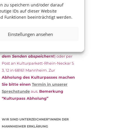
das Antragsformular aus und schicken
en zu speichern und/oder darauf
es
unterschrieben
zusammen mit
utige IDs auf dieser Website
dem
aktuellen
d Funktionen beeinträchtigt werden.
Leistungsbescheid
(Bürgergeld/
Grundsicherung, Wohngeld etc.)
an
Einstellungen ansehen
das Kulturparkett zurück: Per E-Mail
an
info@kulturparkett-rhein-
neckar.de
(wichtig: Dokument
vor
dem Senden abspeichern
!
) oder per
Post an Kulturparkett-Rhein-Neckar S
3, 12 in 68161 Mannheim. Zur
Abholung des Kulturpasses machen
Sie bitte einen
Termin in unserer
Sprechstunde
aus.
Bemerkung
“Kulturpass Abholung”
WIR SIND UNTERZEICHNER*INNEN DER
MANNHEIMER ERKLÄRUNG