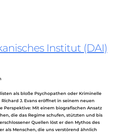
KONTAKT
KULTURPASS DIGITAL
BEANTRAGEN
TRANSPARENZ
IMPRESSUM
nisches Institut (DAI)
h
listen als bloße Psychopathen oder Kriminelle
er Richard J. Evans eröffnet in seinem neuen
e Perspektive: Mit einem biografischen Ansatz
chen, die das Regime schufen, stützten und bis
u erschlossener Quellen löst er den Mythos des
ter als Menschen, die uns verstörend ähnlich