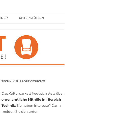
TNER
UNTERSTÜTZEN
ER BÜNDNIS
KULTURPARTNER WERDEN
SPENDEN
FÖRDERMITGLIED WERDEN
MITGLIEDSCHAFT
EHRENAMT
TECHNIK SUPPORT GESUCHT!
Das Kulturparkett freut sich stets über
ehrenamtliche Mithilfe im Bereich
Technik
. Sie haben Interesse? Dann
melden Sie sich unter