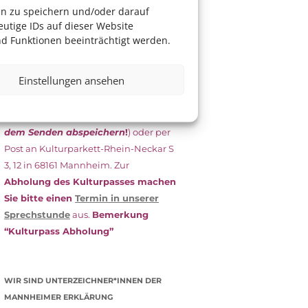
das Antragsformular aus und schicken
en zu speichern und/oder darauf
es
unterschrieben
zusammen mit
utige IDs auf dieser Website
dem
aktuellen
d Funktionen beeinträchtigt werden.
Leistungsbescheid
(Bürgergeld/
Grundsicherung, Wohngeld etc.)
an
Einstellungen ansehen
das Kulturparkett zurück: Per E-Mail
an
info@kulturparkett-rhein-
neckar.de
(wichtig: Dokument
vor
dem Senden abspeichern
!
) oder per
Post an Kulturparkett-Rhein-Neckar S
3, 12 in 68161 Mannheim. Zur
Abholung des Kulturpasses machen
Sie bitte einen
Termin in unserer
Sprechstunde
aus.
Bemerkung
“Kulturpass Abholung”
WIR SIND UNTERZEICHNER*INNEN DER
MANNHEIMER ERKLÄRUNG