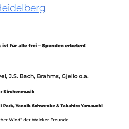
Heidelberg
KONTAKT
KULTURPASS DIGITAL
BEANTRAGEN
TRANSPARENZ
IMPRESSUM
ist für alle frei – Spenden erbeten!
, J.S. Bach, Brahms, Gjeilo o.a.
ür Kirchenmusik
ki Park, Yannik Schwenke & Takahiro Yamauchi
cher Wind” der Walcker-Freunde