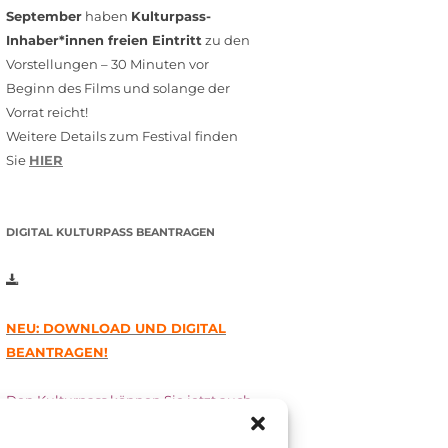
September
haben
Kulturpass-
Inhaber*innen freien Eintritt
zu den
Vorstellungen – 30 Minuten vor
Beginn des Films und solange der
Vorrat reicht!
Weitere Details zum Festival finden
Sie
HIER
DIGITAL KULTURPASS BEANTRAGEN
NEU: DOWNLOAD UND DIGITAL
BEANTRAGEN!
Den Kulturpass können Sie jetzt auch
digital beantragen. Dazu füllen Sie