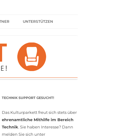
TNER
UNTERSTÜTZEN
ER BÜNDNIS
KULTURPARTNER WERDEN
SPENDEN
FÖRDERMITGLIED WERDEN
MITGLIEDSCHAFT
EHRENAMT
TECHNIK SUPPORT GESUCHT!
Das Kulturparkett freut sich stets über
ehrenamtliche Mithilfe im Bereich
Technik
. Sie haben Interesse? Dann
melden Sie sich unter