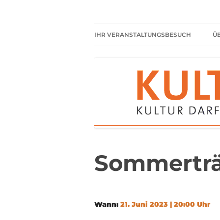
Zum
Inhalt
springen
Kultur darf kein Luxus sein!
Kulturparkett Rhe
IHR VERANSTALTUNGSBESUCH
Ü
AKTUELLE VERANSTALTUNGEN
HIER HABEN SIE IMMER
FREIEN EINTRITT
SHARED READING
REGELN FÜR KULTURPARKETT
GÄSTE
Sommertr
Wann:
21. Juni 2023 | 20:00 Uhr