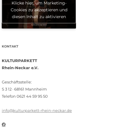
Klicke hier, um Marketing-
Cookies zu akzeptieren und
diesen Inhalt zu aktivieren
KONTAKT
KULTURPARKETT
Rhein-Neckar e.V.
Geschäftsstelle:
S 3 12 · 68161 Mannheim
Telefon 0621 44 59 95 50
info@kulturparkett-rhein-neckar.de