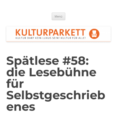
Zum
Inhalt
springen
Kulturparkett Rhein-Neckar
Kultur darf kein Luxus sein!
Menü
Spätlese #58:
die Lesebühne
für
Selbstgeschrieb
enes