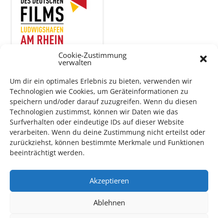
Cookie-Zustimmung
verwalten
Auch dieses Jahr findet wieder das
Festival des deutschen
Um dir ein optimales Erlebnis zu bieten, verwenden wir
Films
in Ludwigshafen statt.
Technologien wie Cookies, um Geräteinformationen zu
Vom 19. August bist zum 9. September
haben
Kulturpass-
speichern und/oder darauf zuzugreifen. Wenn du diesen
Inhaber*innen freien Eintritt
zu den Vorstellungen – 30
Technologien zustimmst, können wir Daten wie das
Surfverhalten oder eindeutige IDs auf dieser Website
Minuten vor Beginn des Films und solange der Vorrat reicht!
verarbeiten. Wenn du deine Zustimmung nicht erteilst oder
Weitere Details zum Festival finden Sie
HIER
zurückziehst, können bestimmte Merkmale und Funktionen
beeinträchtigt werden.
DIGITAL KULTURPASS BEANTRAGEN
Akzeptieren
Ablehnen
NEU: DOWNLOAD UND DIGITAL BEANTRAGEN!