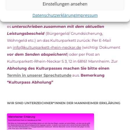
Einstellungen ansehen
Den Kulturpass können Sie jetzt auch digital beantragen.
Datenschutzerklärung
Impressum
Dazu füllen Sie das Antragsformular aus und schicken
es
unterschrieben
zusammen mit dem
aktuellen
Leistungsbescheid
(Bürgergeld/ Grundsicherung,
Wohngeld etc.)
an das Kulturparkett zurück: Per E-Mail
an
info@kulturparkett-rhein-neckar.de
(wichtig: Dokument
vor dem Senden abspeichern
!
) oder per Post an
Kulturparkett-Rhein-Neckar S 3, 12 in 68161 Mannheim. Zur
Abholung des Kulturpasses machen Sie bitte einen
Termin in unserer Sprechstunde
aus.
Bemerkung
“Kulturpass Abholung”
WIR SIND UNTERZEICHNER*INNEN DER MANNHEIMER ERKLÄRUNG