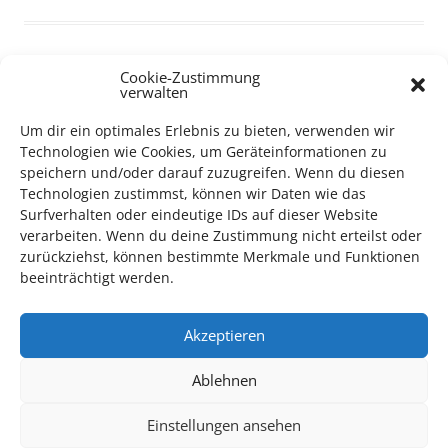
Cookie-Zustimmung
verwalten
TECHNIK SUPPORT GESUCHT!
Um dir ein optimales Erlebnis zu bieten, verwenden wir
Technologien wie Cookies, um Geräteinformationen zu
Das Kulturparkett freut sich stets über
ehrenamtliche
speichern und/oder darauf zuzugreifen. Wenn du diesen
Mithilfe im Bereich Technik
. Sie haben Interesse? Dann
Technologien zustimmst, können wir Daten wie das
melden Sie sich unter
info@kulturparkett-rhein-neckar.de
Surfverhalten oder eindeutige IDs auf dieser Website
verarbeiten. Wenn du deine Zustimmung nicht erteilst oder
zurückziehst, können bestimmte Merkmale und Funktionen
beeinträchtigt werden.
*KULTURTIPP SOMMERPAUSE: FESTIVAL DES DEUTSCHEN FILMS*
Akzeptieren
Ablehnen
Einstellungen ansehen