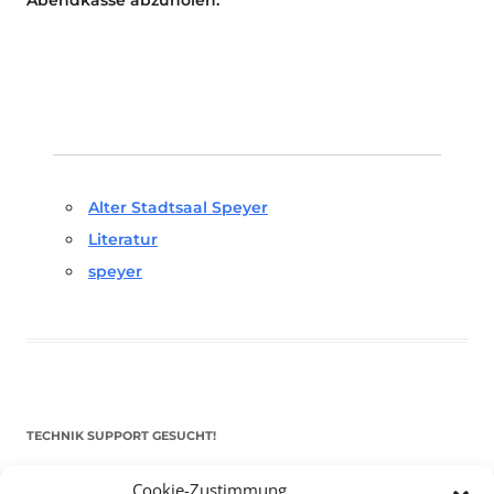
Alter Stadtsaal Speyer
Literatur
speyer
TECHNIK SUPPORT GESUCHT!
Cookie-Zustimmung
Das Kulturparkett freut sich stets über
ehrenamtliche