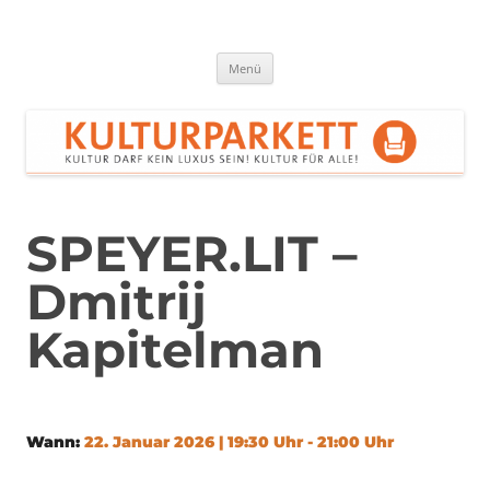
Zum
Inhalt
springen
Kulturparkett Rhein-Neckar
Kultur darf kein Luxus sein!
Menü
SPEYER.LIT –
Dmitrij
Kapitelman
Wann:
22. Januar 2026 | 19:30 Uhr - 21:00 Uhr