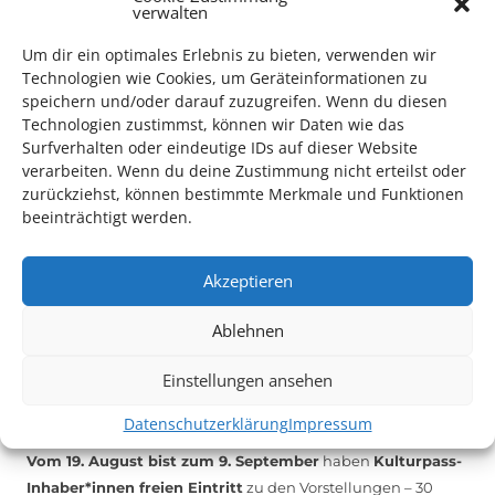
verwalten
Mithilfe im Bereich Technik
. Sie haben Interesse? Dann
melden Sie sich unter
info@kulturparkett-rhein-neckar.de
Um dir ein optimales Erlebnis zu bieten, verwenden wir
Technologien wie Cookies, um Geräteinformationen zu
speichern und/oder darauf zuzugreifen. Wenn du diesen
Technologien zustimmst, können wir Daten wie das
*KULTURTIPP SOMMERPAUSE: FESTIVAL DES DEUTSCHEN FILMS*
Surfverhalten oder eindeutige IDs auf dieser Website
verarbeiten. Wenn du deine Zustimmung nicht erteilst oder
zurückziehst, können bestimmte Merkmale und Funktionen
beeinträchtigt werden.
Akzeptieren
Ablehnen
Einstellungen ansehen
Auch dieses Jahr findet wieder das
Festival des deutschen
Datenschutzerklärung
Impressum
Films
in Ludwigshafen statt.
Vom 19. August bist zum 9. September
haben
Kulturpass-
Inhaber*innen freien Eintritt
zu den Vorstellungen – 30