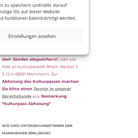
das Antragsformular aus und schicken
en zu speichern und/oder darauf
es
unterschrieben
zusammen mit
utige IDs auf dieser Website
dem
aktuellen
d Funktionen beeinträchtigt werden.
Leistungsbescheid
(Bürgergeld/
Grundsicherung, Wohngeld etc.)
an
Einstellungen ansehen
das Kulturparkett zurück: Per E-Mail
an
info@kulturparkett-rhein-
neckar.de
(wichtig: Dokument
vor
dem Senden abspeichern
!
) oder per
Post an Kulturparkett-Rhein-Neckar S
3, 12 in 68161 Mannheim. Zur
Abholung des Kulturpasses machen
Sie bitte einen
Termin in unserer
Sprechstunde
aus.
Bemerkung
“Kulturpass Abholung”
WIR SIND UNTERZEICHNER*INNEN DER
MANNHEIMER ERKLÄRUNG