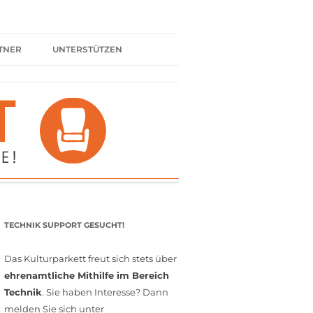
TNER
UNTERSTÜTZEN
ER BÜNDNIS
KULTURPARTNER WERDEN
SPENDEN
FÖRDERMITGLIED WERDEN
MITGLIEDSCHAFT
EHRENAMT
TECHNIK SUPPORT GESUCHT!
Das Kulturparkett freut sich stets über
ehrenamtliche Mithilfe im Bereich
Technik
. Sie haben Interesse? Dann
melden Sie sich unter