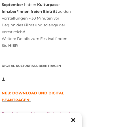
September
haben
Kulturpass-
Inhaber*innen freien Eintritt
zu den
Vorstellungen – 30 Minuten vor
Beginn des Films und solange der
Vorrat reicht!
Weitere Details zum Festival finden
Sie
HIER
DIGITAL KULTURPASS BEANTRAGEN
NEU: DOWNLOAD UND DIGITAL
BEANTRAGEN!
Den Kulturpass können Sie jetzt auch
digital beantragen. Dazu füllen Sie