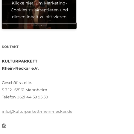
Klicke hier, um Marketing-
Cookies zu akzeptieren und
diesen Inhalt zu aktivieren
KONTAKT
KULTURPARKETT
Rhein-Neckar e.V.
Geschäftsstelle:
S 3 12 · 68161 Mannheim
Telefon 0621 44 59 95 50
info@kulturparkett-rhein-neckar.de