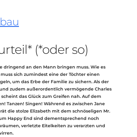
KONTAKT
KULTURPASS DIGITAL
zbau
BEANTRAGEN
TRANSPARENZ
IMPRESSUM
rteil* (*oder so)
 sie dringend an den Mann bringen muss. Wie es
, muss sich zumindest eine der Töchter einen
n, um das Erbe der Familie zu sichern. Als der
 und zudem außerordentlich vermögende Charles
, scheint das Glück zum Greifen nah. Auf dem
ten! Tanzen! Singen! Während es zwischen Jane
ät die stolze Elizabeth mit dem schnöseligen Mr.
zum Happy End sind dementsprechend noch
räumen, verletzte Eitelkeiten zu verarzten und
irren.