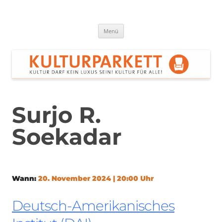
Zum
Inhalt
springen
Kulturparkett Rhein-Neckar
Kultur darf kein Luxus sein!
Menü
Surjo R.
Soekadar
Wann:
20. November 2024 | 20:00 Uhr
Deutsch-Amerikanisches