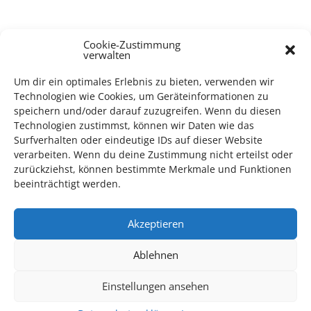
Cookie-Zustimmung
verwalten
TECHNIK SUPPORT GESUCHT!
Um dir ein optimales Erlebnis zu bieten, verwenden wir
Das Kulturparkett freut sich stets über
ehrenamtliche
Technologien wie Cookies, um Geräteinformationen zu
Mithilfe im Bereich Technik
. Sie haben Interesse? Dann
speichern und/oder darauf zuzugreifen. Wenn du diesen
Technologien zustimmst, können wir Daten wie das
melden Sie sich unter
info@kulturparkett-rhein-neckar.de
Surfverhalten oder eindeutige IDs auf dieser Website
verarbeiten. Wenn du deine Zustimmung nicht erteilst oder
zurückziehst, können bestimmte Merkmale und Funktionen
*KULTURTIPP SOMMERPAUSE: FESTIVAL DES DEUTSCHEN FILMS*
beeinträchtigt werden.
Akzeptieren
Ablehnen
Einstellungen ansehen