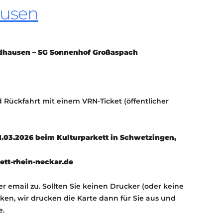
ausen
KONTAKT
KULTURPASS DIGITAL
BEANTRAGEN
TRANSPARENZ
ndhausen – SG Sonnenhof Großaspach
IMPRESSUM
und Rückfahrt mit einem VRN-Ticket (öffentlicher
31.03.2026 beim Kulturparkett in Schwetzingen,
tt-rhein-neckar.de
r email zu. Sollten Sie keinen Drucker (oder keine
ken, wir drucken die Karte dann für Sie aus und
e.