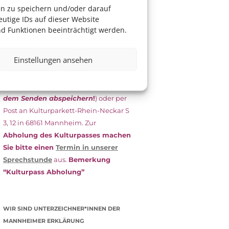
das Antragsformular aus und schicken
en zu speichern und/oder darauf
es
unterschrieben
zusammen mit
utige IDs auf dieser Website
dem
aktuellen
d Funktionen beeinträchtigt werden.
Leistungsbescheid
(Bürgergeld/
Grundsicherung, Wohngeld etc.)
an
Einstellungen ansehen
das Kulturparkett zurück: Per E-Mail
an
info@kulturparkett-rhein-
neckar.de
(wichtig: Dokument
vor
dem Senden abspeichern
!
) oder per
Post an Kulturparkett-Rhein-Neckar S
3, 12 in 68161 Mannheim. Zur
Abholung des Kulturpasses machen
Sie bitte einen
Termin in unserer
Sprechstunde
aus.
Bemerkung
“Kulturpass Abholung”
WIR SIND UNTERZEICHNER*INNEN DER
MANNHEIMER ERKLÄRUNG