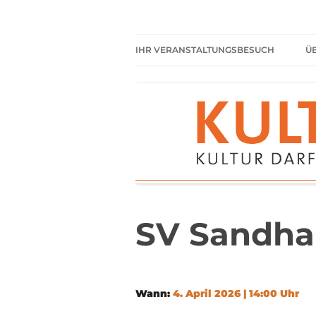
Zum
Inhalt
springen
Kultur darf kein Luxus sein!
Kulturparkett Rhe
IHR VERANSTALTUNGSBESUCH
Ü
AKTUELLE VERANSTALTUNGEN
HIER HABEN SIE IMMER
FREIEN EINTRITT
SHARED READING
REGELN FÜR KULTURPARKETT
GÄSTE
SV Sandha
Wann:
4. April 2026 | 14:00 Uhr