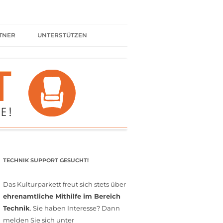
TNER
UNTERSTÜTZEN
ER BÜNDNIS
KULTURPARTNER WERDEN
SPENDEN
FÖRDERMITGLIED WERDEN
MITGLIEDSCHAFT
EHRENAMT
TECHNIK SUPPORT GESUCHT!
Das Kulturparkett freut sich stets über
ehrenamtliche Mithilfe im Bereich
Technik
. Sie haben Interesse? Dann
melden Sie sich unter