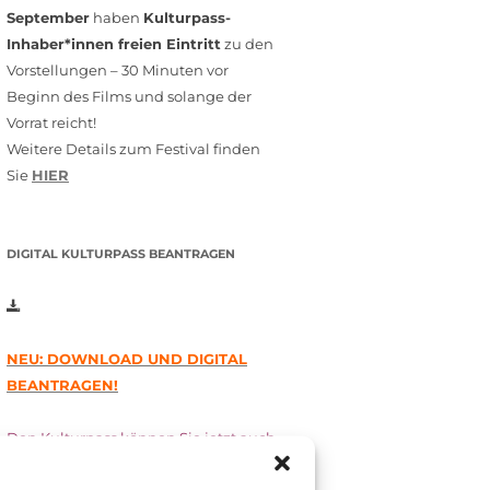
September
haben
Kulturpass-
Inhaber*innen freien Eintritt
zu den
Vorstellungen – 30 Minuten vor
Beginn des Films und solange der
Vorrat reicht!
Weitere Details zum Festival finden
Sie
HIER
DIGITAL KULTURPASS BEANTRAGEN
NEU: DOWNLOAD UND DIGITAL
BEANTRAGEN!
Den Kulturpass können Sie jetzt auch
digital beantragen. Dazu füllen Sie