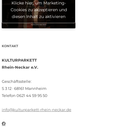
Klicke hier, um Marketing-
Cookies zu akzeptieren und
diesen Inhalt zu aktivieren
KONTAKT
KULTURPARKETT
Rhein-Neckar e.V.
Geschäftsstelle:
S 3 12 · 68161 Mannheim
Telefon 0621 44 59 95 50
info@kulturparkett-rhein-neckar.de