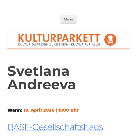
Zum
Inhalt
springen
Kulturparkett Rhein-Neckar
Kultur darf kein Luxus sein!
Menü
Svetlana
Andreeva
Wann:
19. April 2026 | 11:00 Uhr
BASF-Gesellschaftshaus