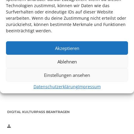
Technologien zustimmst, können wir Daten wie das
Surfverhalten oder eindeutige IDs auf dieser Website
verarbeiten. Wenn du deine Zustimmung nicht erteilst oder
zurückziehst, können bestimmte Merkmale und Funktionen
beeinträchtigt werden.
Akzeptieren
Auch dieses Jahr findet wieder das
Festival des deutschen
Ablehnen
Films
in Ludwigshafen statt.
Vom 19. August bist zum 9. September
haben
Kulturpass-
Einstellungen ansehen
Inhaber*innen freien Eintritt
zu den Vorstellungen – 30
Minuten vor Beginn des Films und solange der Vorrat reicht!
Datenschutzerklärung
Impressum
Weitere Details zum Festival finden Sie
HIER
DIGITAL KULTURPASS BEANTRAGEN