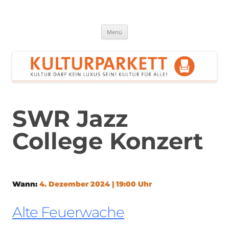
Zum
Inhalt
springen
Kulturparkett Rhein-Neckar
Kultur darf kein Luxus sein!
Menü
SWR Jazz
College Konzert
Wann:
4. Dezember 2024 | 19:00 Uhr
Alte Feuerwache