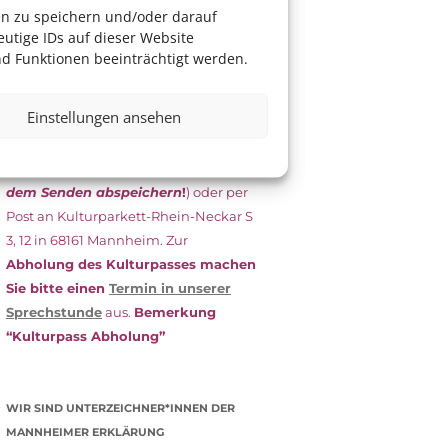
das Antragsformular aus und schicken
en zu speichern und/oder darauf
es
unterschrieben
zusammen mit
utige IDs auf dieser Website
dem
aktuellen
d Funktionen beeinträchtigt werden.
Leistungsbescheid
(Bürgergeld/
Grundsicherung, Wohngeld etc.)
an
Einstellungen ansehen
das Kulturparkett zurück: Per E-Mail
an
info@kulturparkett-rhein-
neckar.de
(wichtig: Dokument
vor
dem Senden abspeichern
!
) oder per
Post an Kulturparkett-Rhein-Neckar S
3, 12 in 68161 Mannheim. Zur
Abholung des Kulturpasses machen
Sie bitte einen
Termin in unserer
Sprechstunde
aus.
Bemerkung
“Kulturpass Abholung”
WIR SIND UNTERZEICHNER*INNEN DER
MANNHEIMER ERKLÄRUNG