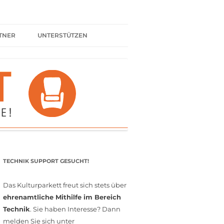
TNER
UNTERSTÜTZEN
ER BÜNDNIS
KULTURPARTNER WERDEN
SPENDEN
FÖRDERMITGLIED WERDEN
MITGLIEDSCHAFT
EHRENAMT
TECHNIK SUPPORT GESUCHT!
Das Kulturparkett freut sich stets über
ehrenamtliche Mithilfe im Bereich
Technik
. Sie haben Interesse? Dann
melden Sie sich unter