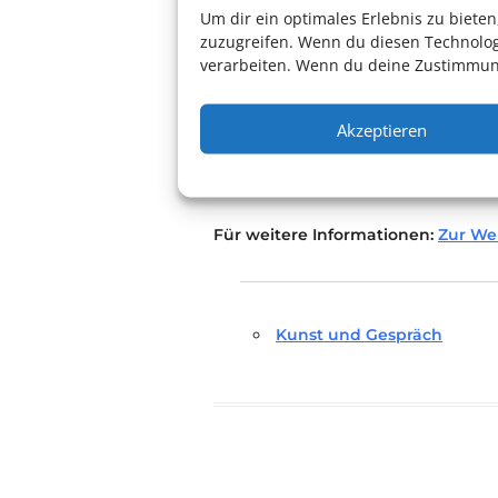
Um dir ein optimales Erlebnis zu biet
zuzugreifen. Wenn du diesen Technolog
Und weil wir es weiterhin allen 
verarbeiten. Wenn du deine Zustimmung
Theaterabenteuern teilzuhaben, a
Kulturparkett Rhein-Neckar e.V.
z
Kulturpasses frei.
Akzeptieren
Für weitere Informationen:
Zur We
Kunst und Gespräch