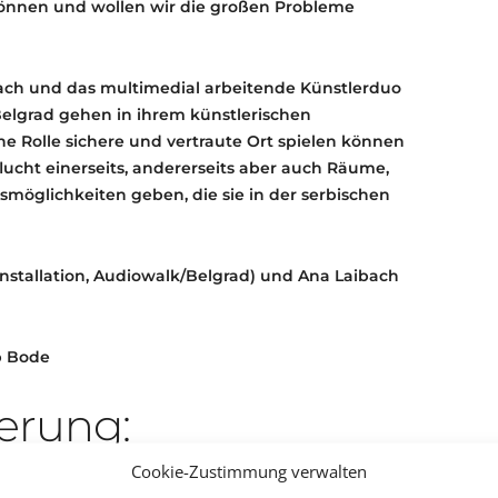
 Können und wollen wir die großen Probleme
ach und das multimedial arbeitende Künstlerduo
s Belgrad gehen in ihrem künstlerischen
he Rolle sichere und vertraute Ort spielen können
lucht einerseits, andererseits aber auch Räume,
möglichkeiten geben, die sie in der serbischen
 (Installation, Audiowalk/Belgrad) und Ana Laibach
p Bode
erung:
Cookie-Zustimmung verwalten
 Ticket bar oder mit EC-Karte zahlen.