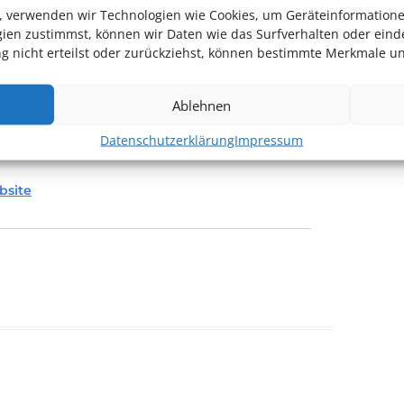
en, verwenden wir Technologien wie Cookies, um Geräteinformation
ien zustimmst, können wir Daten wie das Surfverhalten oder einde
Menschen möglich machen wollen, an unseren
 nicht erteilst oder zurückziehst, können bestimmte Merkmale un
rbeiten wir auch in diesem Jahr wieder mit dem
usammen. Der Eintritt ist gegen Vorlage des
Ablehnen
Datenschutzerklärung
Impressum
bsite