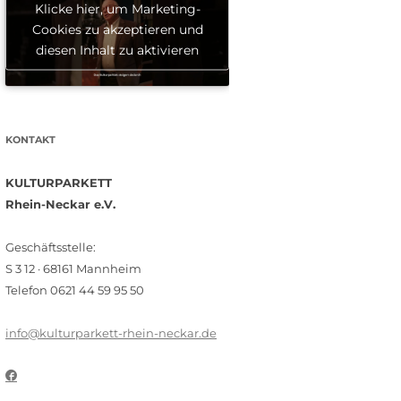
Klicke hier, um Marketing-
Cookies zu akzeptieren und
diesen Inhalt zu aktivieren
KONTAKT
KULTURPARKETT
Rhein-Neckar e.V.
Geschäftsstelle:
S 3 12 · 68161 Mannheim
Telefon 0621 44 59 95 50
info@kulturparkett-rhein-neckar.de