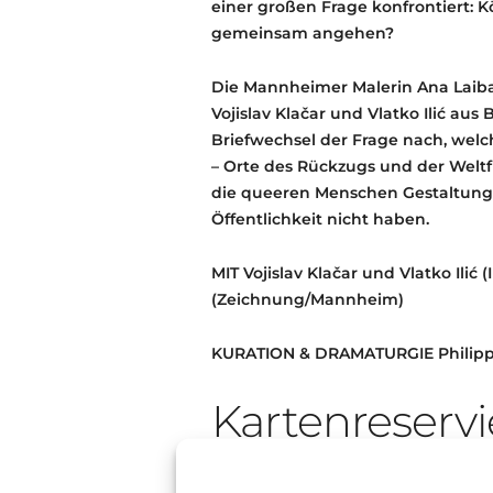
einer großen Frage konfrontiert:
gemeinsam angehen?
Die Mannheimer Malerin Ana Laib
Vojislav Klačar und Vlatko Ilić au
Briefwechsel der Frage nach, welc
– Orte des Rückzugs und der Weltf
die queeren Menschen Gestaltungs
Öffentlichkeit nicht haben.
MIT Vojislav Klačar und Vlatko Ilić
(Zeichnung/Mannheim)
KURATION & DRAMATURGIE Philip
Kartenreservi
An der
Abendkasse
könnt ihr euer