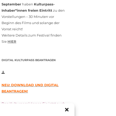
September
haben
Kulturpass-
Inhaber*innen freien Eintritt
zu den
Vorstellungen – 30 Minuten vor
Beginn des Films und solange der
Vorrat reicht!
Weitere Details zum Festival finden
Sie
HIER
DIGITAL KULTURPASS BEANTRAGEN
NEU: DOWNLOAD UND DIGITAL
BEANTRAGEN!
Den Kulturpass können Sie jetzt auch
digital beantragen. Dazu füllen Sie