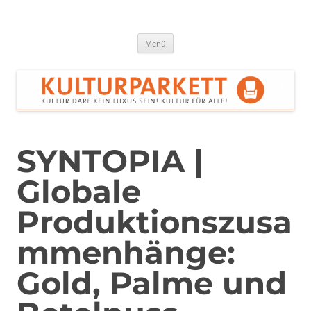
Zum
Inhalt
springen
Kulturparkett Rhein-Neckar
Kultur darf kein Luxus sein!
Menü
SYNTOPIA |
Globale
Produktionszusa
mmenhänge:
Gold, Palme und