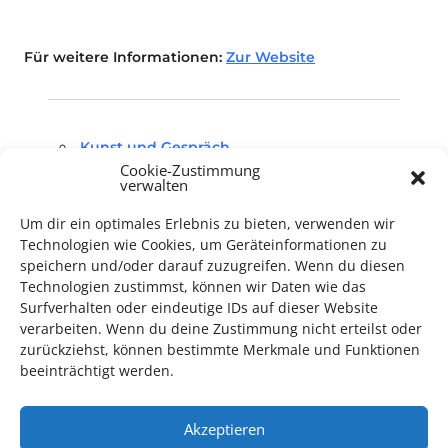
Für weitere Informationen:
Zur Website
Kunst und Gespräch
Cookie-Zustimmung
verwalten
Um dir ein optimales Erlebnis zu bieten, verwenden wir
Technologien wie Cookies, um Geräteinformationen zu
speichern und/oder darauf zuzugreifen. Wenn du diesen
Technologien zustimmst, können wir Daten wie das
TECHNIK SUPPORT GESUCHT!
Surfverhalten oder eindeutige IDs auf dieser Website
verarbeiten. Wenn du deine Zustimmung nicht erteilst oder
Das Kulturparkett freut sich stets über
ehrenamtliche
zurückziehst, können bestimmte Merkmale und Funktionen
Mithilfe im Bereich Technik
. Sie haben Interesse? Dann
beeinträchtigt werden.
melden Sie sich unter
info@kulturparkett-rhein-neckar.de
Akzeptieren