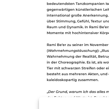
bedeutendsten Tanzkompanien Isra
gegenwärtigen künstlerischen Lei
international große Anerkennung.
über Stimmung, Gefühl, Textur un
Raum und Dynamik. In Rami Be’ers
Momente mit hochintensiver Körper
Rami Be‘er zu seiner im November
(
Wahrnehmungstäuschung
): „Il
Wahrnehmung der Realität, Betrug,
in der Choreographie. Es ist, als wo
Tier mit schwarzen Streifen oder e
besteht aus mehreren Akten, und
kaleidoskopartig zusammen.
„
Der Grund, warum ich das alles m
der Fakten und Worte ist. Es geh
Abstraktion. Auf diese Weise möch