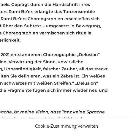
els. Geprägt durch die Handschrift ihres
ters Rami Be’er, erlangte das Tanzensemble
 Rami Be’ers Choreographien erschließen sich
d über den Subtext – umgesetzt in Bewegung,
 Choreographien vermischen sich rituelle
lichkeit.
 2021 entstandenen Choreographie „Delusion“
lusion, Verwirrung der Sinne, unwirkliche
 Unbeständigkeit, falscher Zauber, all das steckt
llten Sie definieren, was ein Zebra ist. Ein weißes
in schwarzes mit weißen Streifen.“ „Delusion“
 die Fragmente fügen sich immer wieder neu und
ache, ist meine Vision, dass Tanz keine Sprache
t vielmehr um Atmosphäre, Gefühl und
Cookie-Zustimmung verwalten
te ich etwas über unsere Existenz sagen.
“ – Rami