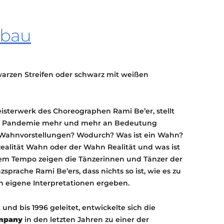
KONTAKT
KULTURPASS DIGITAL
zbau
BEANTRAGEN
TRANSPARENZ
IMPRESSUM
warzen Streifen oder schwarz mit weißen
eisterwerk des Choreographen Rami Be’er, stellt
der Pandemie mehr und mehr an Bedeutung
Wahnvorstellungen? Wodurch? Was ist ein Wahn?
ealität Wahn oder der Wahn Realität und was ist
em Tempo zeigen die Tänzerinnen und Tänzer der
sprache Rami Be’ers, dass nichts so ist, wie es zu
en eigene Interpretationen ergeben.
nd bis 1996 geleitet, entwickelte sich die
ompany
in den letzten Jahren zu einer der