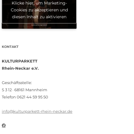
Klicke hier, um Marketing-
Cookies zu akzeptieren und
diesen Inhalt zu aktivieren
KONTAKT
KULTURPARKETT
Rhein-Neckar e.V.
Geschäftsstelle:
S 3 12 · 68161 Mannheim
Telefon 0621 44 59 95 50
info@kulturparkett-rhein-neckar.de