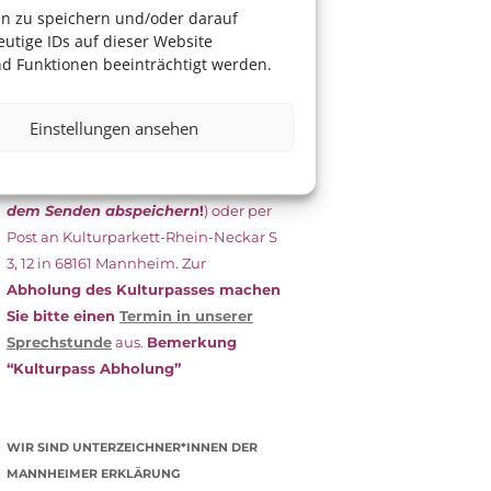
das Antragsformular aus und schicken
en zu speichern und/oder darauf
es
unterschrieben
zusammen mit
utige IDs auf dieser Website
dem
aktuellen
d Funktionen beeinträchtigt werden.
Leistungsbescheid
(Bürgergeld/
Grundsicherung, Wohngeld etc.)
an
Einstellungen ansehen
das Kulturparkett zurück: Per E-Mail
an
info@kulturparkett-rhein-
neckar.de
(wichtig: Dokument
vor
dem Senden abspeichern
!
) oder per
Post an Kulturparkett-Rhein-Neckar S
3, 12 in 68161 Mannheim. Zur
Abholung des Kulturpasses machen
Sie bitte einen
Termin in unserer
Sprechstunde
aus.
Bemerkung
“Kulturpass Abholung”
WIR SIND UNTERZEICHNER*INNEN DER
MANNHEIMER ERKLÄRUNG