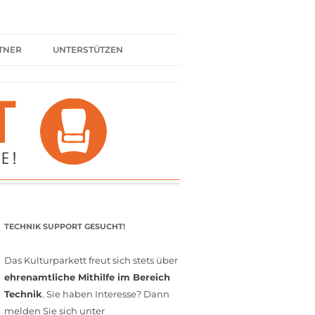
TNER
UNTERSTÜTZEN
ER BÜNDNIS
KULTURPARTNER WERDEN
SPENDEN
FÖRDERMITGLIED WERDEN
MITGLIEDSCHAFT
EHRENAMT
TECHNIK SUPPORT GESUCHT!
Das Kulturparkett freut sich stets über
ehrenamtliche Mithilfe im Bereich
Technik
. Sie haben Interesse? Dann
melden Sie sich unter