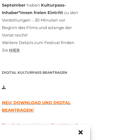
September
haben
Kulturpass-
Inhaber*innen freien Eintritt
zu den
Vorstellungen – 30 Minuten vor
Beginn des Films und solange der
Vorrat reicht!
Weitere Details zum Festival finden
Sie
HIER
DIGITAL KULTURPASS BEANTRAGEN
NEU: DOWNLOAD UND DIGITAL
BEANTRAGEN!
Den Kulturpass können Sie jetzt auch
digital beantragen. Dazu füllen Sie