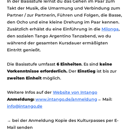
In der Basisstufe lernst du das Gehen im Paar zum
Takt der Musik, die Umarmung und Verbindung zum
Partner / zur Partnerin, Führen und Folgen, die Basse,
den Ocho und eine kleine Drehung im Paar kennen.
Zusätzlich erhälst du eine Einführung in die
Milonga
,
den sozialen Tango Argentino Tanzabend, wo du
während der gesamten Kursdauer ermäßigten
Eintritt genießt.
Die Basisstufe umfasst
6 Einheite
n
. Es sind
keine
Vorkenntnisse erforderlich.
Der
Einstieg
ist bis zur
zweiten Einheit
möglich.
Weitere Infos auf der
Website von Intango
Anmeldung:
www.intango.de/anmeldung
→ Mail:
info@intango.de
→ bei der Anmeldung Kopie des Kulturpasses per E-
Mail senden