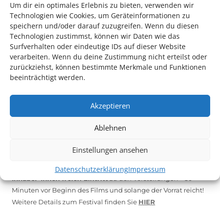
Um dir ein optimales Erlebnis zu bieten, verwenden wir
Technologien wie Cookies, um Geräteinformationen zu
*KULTURTIPP SOMMERPAUSE: FESTIVAL DES DEUTSCHEN FILMS*
speichern und/oder darauf zuzugreifen. Wenn du diesen
Technologien zustimmst, können wir Daten wie das
Surfverhalten oder eindeutige IDs auf dieser Website
verarbeiten. Wenn du deine Zustimmung nicht erteilst oder
zurückziehst, können bestimmte Merkmale und Funktionen
beeinträchtigt werden.
Akzeptieren
Ablehnen
Auch dieses Jahr findet wieder das
Festival des deutschen
Einstellungen ansehen
Films
in Ludwigshafen statt.
Vom 19. August bist zum 9. September
haben
Kulturpass-
Datenschutzerklärung
Impressum
Inhaber*innen freien Eintritt
zu den Vorstellungen – 30
Minuten vor Beginn des Films und solange der Vorrat reicht!
Weitere Details zum Festival finden Sie
HIER