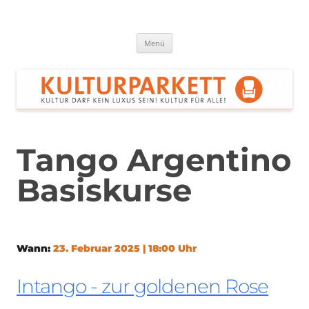
Zum
Inhalt
springen
Kulturparkett Rhein-Neckar
Kultur darf kein Luxus sein!
Menü
Tango Argentino
Basiskurse
Wann:
23. Februar 2025 | 18:00 Uhr
Intango - zur goldenen Rose