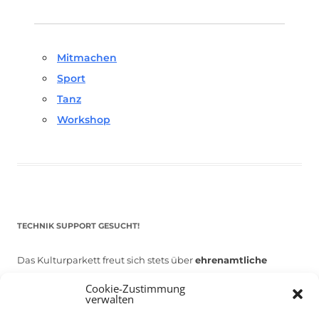
Mitmachen
Sport
Tanz
Workshop
TECHNIK SUPPORT GESUCHT!
Das Kulturparkett freut sich stets über
ehrenamtliche
Mithilfe im Bereich Technik
. Sie haben Interesse? Dann
Cookie-Zustimmung
melden Sie sich unter
info@kulturparkett-rhein-neckar.de
verwalten