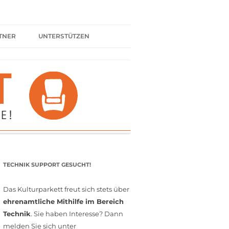
TNER
UNTERSTÜTZEN
ER BÜNDNIS
KULTURPARTNER WERDEN
SPENDEN
FÖRDERMITGLIED WERDEN
MITGLIEDSCHAFT
EHRENAMT
TECHNIK SUPPORT GESUCHT!
Das Kulturparkett freut sich stets über
ehrenamtliche Mithilfe im Bereich
Technik
. Sie haben Interesse? Dann
melden Sie sich unter