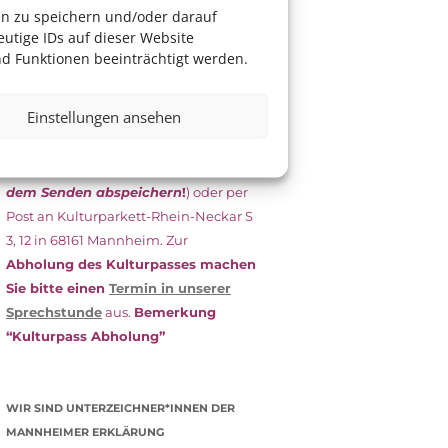
das Antragsformular aus und schicken
en zu speichern und/oder darauf
es
unterschrieben
zusammen mit
utige IDs auf dieser Website
dem
aktuellen
d Funktionen beeinträchtigt werden.
Leistungsbescheid
(Bürgergeld/
Grundsicherung, Wohngeld etc.)
an
Einstellungen ansehen
das Kulturparkett zurück: Per E-Mail
an
info@kulturparkett-rhein-
neckar.de
(wichtig: Dokument
vor
dem Senden abspeichern
!
) oder per
Post an Kulturparkett-Rhein-Neckar S
3, 12 in 68161 Mannheim. Zur
Abholung des Kulturpasses machen
Sie bitte einen
Termin in unserer
Sprechstunde
aus.
Bemerkung
“Kulturpass Abholung”
WIR SIND UNTERZEICHNER*INNEN DER
MANNHEIMER ERKLÄRUNG