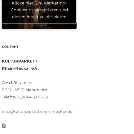
Klicke hier, um Marketing-
Cookies zu akzeptieren und
diesen Inhalt zu aktivieren
KONTAKT
KULTURPARKETT
Rhein-Neckar e.V.
Geschäftsstelle:
S 3 12 · 68161 Mannheim
Telefon 0621 44 59 95 50
info@kulturparkett-rhein-neckar.de