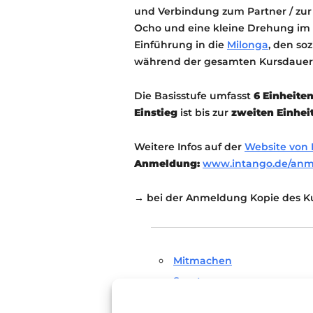
und Verbindung zum Partner / zur 
Ocho und eine kleine Drehung im P
Einführung in die
Milonga
, den so
während der gesamten Kursdauer e
Die Basisstufe umfasst
6 Einheite
Einstieg
ist bis zur
zweiten Einhei
Weitere Infos auf der
Website von 
Anmeldung:
www.intango.de/an
→ bei der Anmeldung Kopie des Ku
Mitmachen
Sport
Tanz