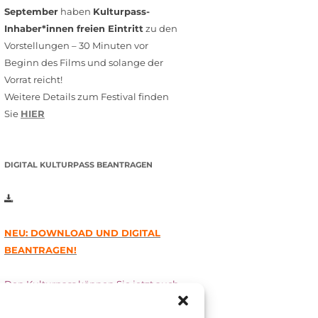
September
haben
Kulturpass-
Inhaber*innen freien Eintritt
zu den
Vorstellungen – 30 Minuten vor
Beginn des Films und solange der
Vorrat reicht!
Weitere Details zum Festival finden
Sie
HIER
DIGITAL KULTURPASS BEANTRAGEN
NEU: DOWNLOAD UND DIGITAL
BEANTRAGEN!
Den Kulturpass können Sie jetzt auch
digital beantragen. Dazu füllen Sie