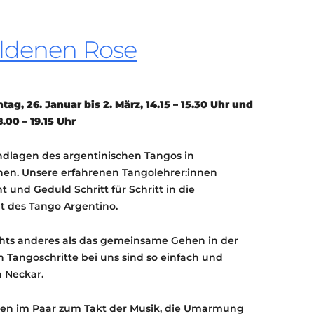
KONTAKT
KULTURPASS DIGITAL
oldenen Rose
BEANTRAGEN
TRANSPARENZ
IMPRESSUM
g, 26. Januar bis 2. März, 14.15 – 15.30 Uhr und
8.00 – 19.15 Uhr
undlagen des argentinischen Tangos in
en. Unsere erfahrenen Tangolehrer:innen
 und Geduld Schritt für Schritt in die
lt des Tango Argentino.
chts anderes als das gemeinsame Gehen in der
Tangoschritte bei uns sind so einfach und
 Neckar.
ehen im Paar zum Takt der Musik, die Umarmung