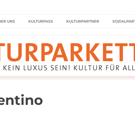
in-Neckar
BER UNS
KULTURPASS
KULTURPARTNER
SOZIALPAR
ÖFFNUNGSZEITEN/GÄSTEZEIT
MANNHEIM
MANNHEIM
MANNHEIM
GÄSTEZEIT TERMINBUCHUNG
HEIDELBERG
HEIDELBERG
PROJEKTE
LUDWIGSHAFEN
LUDWIGSHAFEN
KULTURPARKETT IM TV
SPEYER
SPEYER
MEDIATHEK
SCHWETZINGEN/OFTERSHEIM
SCHWETZINGEN/OFTERSHEIM
entino
JUBILÄUM FOTOGALERIE
HIRSCHBERG
HIRSCHBERG
TEAM
WEINHEIM
WEINHEIM
GÄSTESTIMMEN
VIERNHEIM
VIERNHEIM
FÖRDERER
LADENBURG
LADENBURG