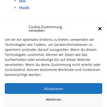
jazz
Musik
Cookie-Zustimmung
verwalten
Um dir ein optimales Erlebnis zu bieten, verwenden wir
TECHNIK SUPPORT GESUCHT!
Technologien wie Cookies, um Geräteinformationen zu
speichern und/oder darauf zuzugreifen. Wenn du diesen
Technologien zustimmst, können wir Daten wie das
Das Kulturparkett freut sich stets über
ehrenamtliche
Surfverhalten oder eindeutige IDs auf dieser Website
Mithilfe im Bereich Technik
. Sie haben Interesse? Dann
verarbeiten. Wenn du deine Zustimmung nicht erteilst oder
melden Sie sich unter
info@kulturparkett-rhein-neckar.de
zurückziehst, können bestimmte Merkmale und Funktionen
beeinträchtigt werden.
*KULTURTIPP SOMMERPAUSE: FESTIVAL DES DEUTSCHEN FILMS*
Akzeptieren
Ablehnen