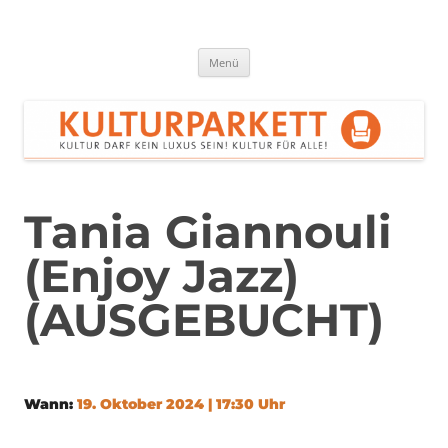
Zum
Inhalt
springen
Kulturparkett Rhein-Neckar
Kultur darf kein Luxus sein!
Menü
Tania Giannouli
(Enjoy Jazz)
(AUSGEBUCHT)
Wann:
19. Oktober 2024 | 17:30 Uhr