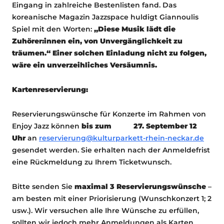
Eingang in zahlreiche Bestenlisten fand. Das
koreanische Magazin Jazzspace huldigt Giannoulis
Spiel mit den Worten:
„Diese Musik lädt die
Zuhörer:innen ein, von Unvergänglichkeit zu
träumen.“ Einer solchen Einladung nicht zu folgen,
wäre ein unverzeihliches Versäumnis.
Kartenreservierung:
Reservierungswünsche für Konzerte im Rahmen von
Enjoy Jazz können
bis zum 27. September 12
Uhr
an
reservierung@kulturparkett-rhein-neckar.de
gesendet werden. Sie erhalten nach der Anmeldefrist
eine Rückmeldung zu Ihrem Ticketwunsch.
Bitte senden Sie
maximal 3 Reservierungswünsche
–
am besten mit einer Priorisierung (Wunschkonzert 1; 2
usw.). Wir versuchen alle Ihre Wünsche zu erfüllen,
sollten wir jedoch mehr Anmeldungen als Karten