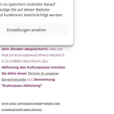
das Antragsformular aus und schicken
en zu speichern und/oder darauf
es
unterschrieben
zusammen mit
utige IDs auf dieser Website
dem
aktuellen
d Funktionen beeinträchtigt werden.
Leistungsbescheid
(Bürgergeld/
Grundsicherung, Wohngeld etc.)
an
Einstellungen ansehen
das Kulturparkett zurück: Per E-Mail
an
info@kulturparkett-rhein-
neckar.de
(wichtig: Dokument
vor
dem Senden abspeichern
!
) oder per
Post an Kulturparkett-Rhein-Neckar S
3, 12 in 68161 Mannheim. Zur
Abholung des Kulturpasses machen
Sie bitte einen
Termin in unserer
Sprechstunde
aus.
Bemerkung
“Kulturpass Abholung”
WIR SIND UNTERZEICHNER*INNEN DER
MANNHEIMER ERKLÄRUNG