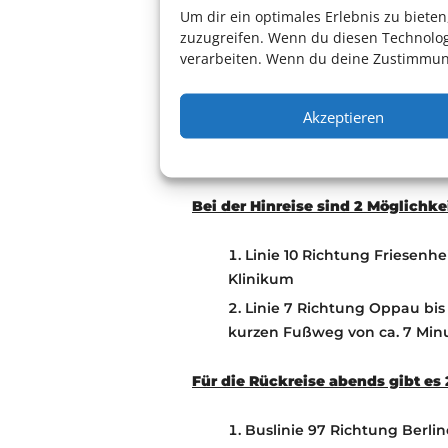
am Wochenende bis Freitag 16:30 
Um dir ein optimales Erlebnis zu biet
Bitte notieren Sie sich Ihre Rese
zuzugreifen. Wenn du diesen Technolog
bitte auch auf die Beginn Zeiten.
verarbeiten. Wenn du deine Zustimmung
Personen die ohne Entschuldigung 
Sperre
für den Besuch weiterer Ve
Akzeptieren
ÖPNV Anbindung:
Bei der Hinreise sind 2 Möglichke
Linie 10 Richtung Friesenhe
Klinikum
Linie 7 Richtung Oppau bis 
kurzen Fußweg von ca. 7 Minu
Für die Rückreise abends gibt es
Buslinie 97 Richtung Berli