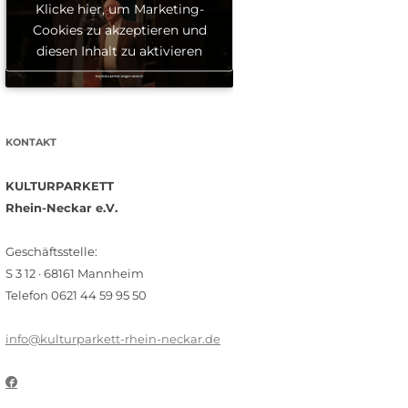
Klicke hier, um Marketing-
Cookies zu akzeptieren und
diesen Inhalt zu aktivieren
KONTAKT
KULTURPARKETT
Rhein-Neckar e.V.
Geschäftsstelle:
S 3 12 · 68161 Mannheim
Telefon 0621 44 59 95 50
info@kulturparkett-rhein-neckar.de