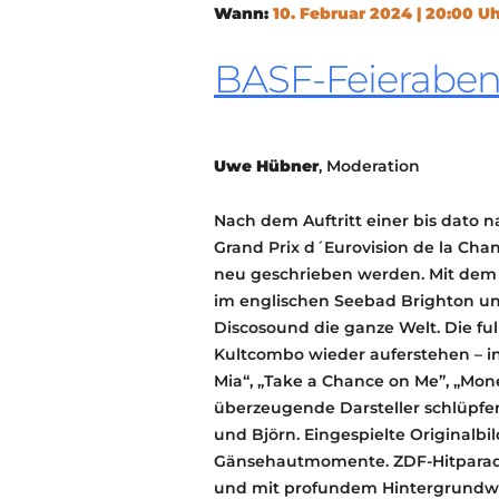
Wann:
10. Februar 2024 | 20:00 U
BASF-Feierabe
Uwe Hübner
, Moderation
Nach dem Auftritt einer bis dat
Grand Prix d´Eurovision de la Ch
neu geschrieben werden. Mit de
im englischen Seebad Brighton u
Discosound die ganze Welt. Die fu
Kultcombo wieder auferstehen – i
Mia“, „Take a Chance on Me”, „Mon
überzeugende Darsteller schlüpfen
und Björn. Eingespielte Originalbi
Gänsehautmomente. ZDF-Hitparad
und mit profundem Hintergrundwi