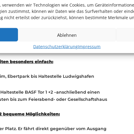
Uhr der BASF per Mail eingehen.
en, verwenden wir Technologien wie Cookies, um Geräteinformation
rvierungen in ihrem Terminkalender und achten Sie
ien zustimmst, können wir Daten wie das Surfverhalten oder einde
 nicht erteilst oder zurückziehst, können bestimmte Merkmale un
die Veranstaltung nicht besuchen riskieren eine
ranstaltungen.
Ablehnen
Datenschutzerklärung
Impressum
iten besonders einfach:
im, Ebertpark bis Haltestelle Ludwigshafen
Haltestelle BASF Tor 1 +2 –anschließend einen
ten bis zum Feierabend- oder Gesellschaftshaus
 2 bequeme Möglichkeiten:
ner Platz. Er fährt direkt gegenüber vom Ausgang