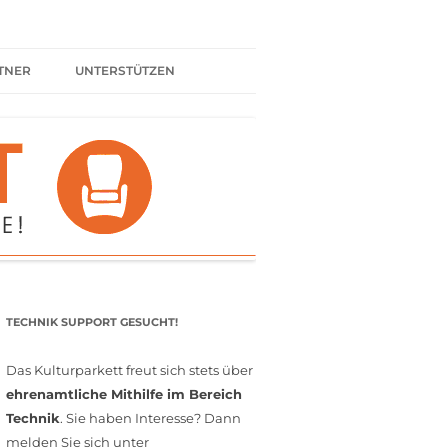
TNER
UNTERSTÜTZEN
ER BÜNDNIS
KULTURPARTNER WERDEN
SPENDEN
FÖRDERMITGLIED WERDEN
MITGLIEDSCHAFT
EHRENAMT
TECHNIK SUPPORT GESUCHT!
Das Kulturparkett freut sich stets über
ehrenamtliche Mithilfe im Bereich
Technik
. Sie haben Interesse? Dann
melden Sie sich unter