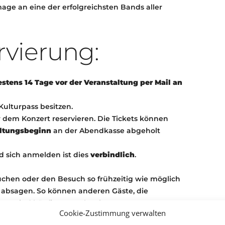
ge an eine der erfolgreichsten Bands aller
rvierung:
estens 14 Tage vor der Veranstaltung per Mail an
Kulturpass besitzen.
or dem Konzert reservieren. Die Tickets können
altungsbeginn
an der Abendkasse abgeholt
 sich anmelden ist dies
verbindlich
.
uchen oder den Besuch so frühzeitig wie möglich
absagen. So können anderen Gäste, die
rte sind häufig ausverkauft
Cookie-Zustimmung verwalten
 Tag vor der Veranstaltung für Veranstaltungen