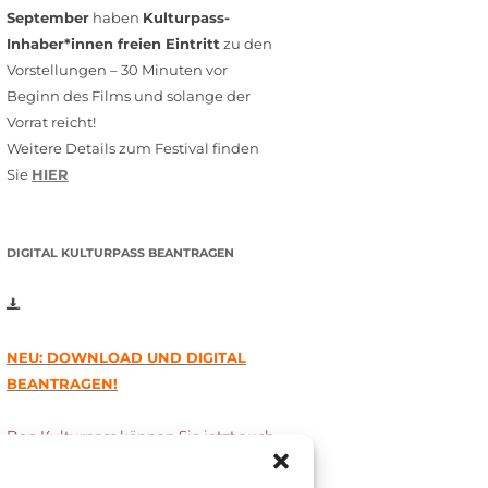
September
haben
Kulturpass-
Inhaber*innen freien Eintritt
zu den
Vorstellungen – 30 Minuten vor
Beginn des Films und solange der
Vorrat reicht!
Weitere Details zum Festival finden
Sie
HIER
DIGITAL KULTURPASS BEANTRAGEN
NEU: DOWNLOAD UND DIGITAL
BEANTRAGEN!
Den Kulturpass können Sie jetzt auch
digital beantragen. Dazu füllen Sie