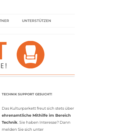
TNER
UNTERSTÜTZEN
ER BÜNDNIS
KULTURPARTNER WERDEN
SPENDEN
FÖRDERMITGLIED WERDEN
MITGLIEDSCHAFT
EHRENAMT
TECHNIK SUPPORT GESUCHT!
Das Kulturparkett freut sich stets über
ehrenamtliche Mithilfe im Bereich
Technik
. Sie haben Interesse? Dann
melden Sie sich unter