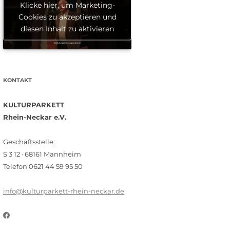
Klicke hier, um Marketing-
Cookies zu akzeptieren und
diesen Inhalt zu aktivieren
KONTAKT
KULTURPARKETT
Rhein-Neckar e.V.
Geschäftsstelle:
S 3 12 · 68161 Mannheim
Telefon 0621 44 59 95 50
info@kulturparkett-rhein-neckar.de