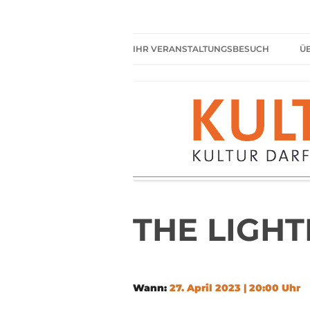
Zum
Inhalt
springen
Kultur darf kein Luxus sein!
Kulturparkett Rhe
IHR VERANSTALTUNGSBESUCH
Ü
AKTUELLE VERANSTALTUNGEN
HIER HABEN SIE IMMER
FREIEN EINTRITT
SHARED READING
REGELN FÜR KULTURPARKETT
GÄSTE
THE LIGH
Wann:
27. April 2023 | 20:00 Uhr