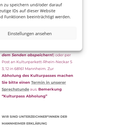
das Antragsformular aus und schicken
en zu speichern und/oder darauf
es
unterschrieben
zusammen mit
utige IDs auf dieser Website
dem
aktuellen
d Funktionen beeinträchtigt werden.
Leistungsbescheid
(Bürgergeld/
Grundsicherung, Wohngeld etc.)
an
Einstellungen ansehen
das Kulturparkett zurück: Per E-Mail
an
info@kulturparkett-rhein-
neckar.de
(wichtig: Dokument
vor
dem Senden abspeichern
!
) oder per
Post an Kulturparkett-Rhein-Neckar S
3, 12 in 68161 Mannheim. Zur
Abholung des Kulturpasses machen
Sie bitte einen
Termin in unserer
Sprechstunde
aus.
Bemerkung
“Kulturpass Abholung”
WIR SIND UNTERZEICHNER*INNEN DER
MANNHEIMER ERKLÄRUNG