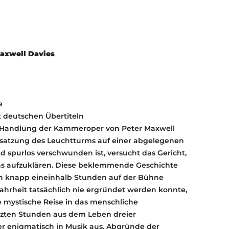
KONTAKT
KULTURPASS DIGITAL
BEANTRAGEN
TRANSPARENZ
Maxwell Davies
IMPRESSUM
e
t deutschen Übertiteln
r Handlung der Kammeroper von Peter Maxwell
satzung des Leuchtturms auf einer abgelegenen
d spurlos verschwunden ist, versucht das Gericht,
ns aufzuklären. Diese beklemmende Geschichte
on knapp eineinhalb Stunden auf der Bühne
Wahrheit tatsächlich nie ergründet werden konnte,
e mystische Reise in das menschliche
tzten Stunden aus dem Leben dreier
 enigmatisch in Musik aus. Abgründe der