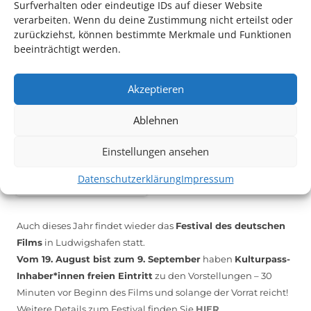
Surfverhalten oder eindeutige IDs auf dieser Website
verarbeiten. Wenn du deine Zustimmung nicht erteilst oder
zurückziehst, können bestimmte Merkmale und Funktionen
beeinträchtigt werden.
*KULTURTIPP SOMMERPAUSE: FESTIVAL DES DEUTSCHEN FILMS*
Akzeptieren
Ablehnen
Einstellungen ansehen
Datenschutzerklärung
Impressum
Auch dieses Jahr findet wieder das
Festival des deutschen
Films
in Ludwigshafen statt.
Vom 19. August bist zum 9. September
haben
Kulturpass-
Inhaber*innen freien Eintritt
zu den Vorstellungen – 30
Minuten vor Beginn des Films und solange der Vorrat reicht!
Weitere Details zum Festival finden Sie
HIER