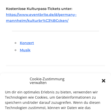
Kostenlose Kulturpass-Tickets unter:
https://www.eventbrite.de/d/germany–
mannheim/kulturbr%C3%BCcken/
Konzert
Musik
Cookie-Zustimmung
verwalten
TECHNIK SUPPORT GESUCHT!
Um dir ein optimales Erlebnis zu bieten, verwenden wir
Technologien wie Cookies, um Geräteinformationen zu
Das Kulturparkett freut sich stets über
ehrenamtliche
speichern und/oder darauf zuzugreifen. Wenn du diesen
Mithilfe im Bereich Technik
. Sie haben Interesse? Dann
Technologien zustimmst, können wir Daten wie das
melden Sie sich unter
info@kulturparkett-rhein-neckar.de