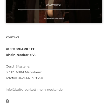
aktivieren
KONTAKT
KULTURPARKETT
Rhein-Neckar e.V.
Geschäftsstelle:
S 3 12 · 68161 Mannheim
Telefon 0621 44 59 95 50
info@kulturparkett-rhein-neckar.de