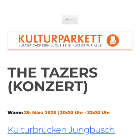
Zum
Inhalt
springen
Kulturparkett Rhein-Neckar
Kultur darf kein Luxus sein!
Menü
THE TAZERS
(KONZERT)
Wann:
29. März 2023 | 20:00 Uhr - 23:00 Uhr
Kulturbrücken Jungbusch