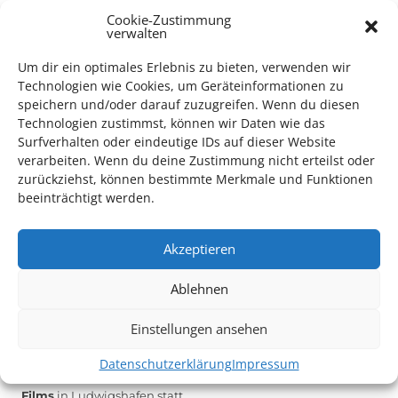
Cookie-Zustimmung
verwalten
Das Kulturparkett freut sich stets über
ehrenamtliche
Mithilfe im Bereich Technik
. Sie haben Interesse? Dann
Um dir ein optimales Erlebnis zu bieten, verwenden wir
Technologien wie Cookies, um Geräteinformationen zu
melden Sie sich unter
info@kulturparkett-rhein-neckar.de
speichern und/oder darauf zuzugreifen. Wenn du diesen
Technologien zustimmst, können wir Daten wie das
Surfverhalten oder eindeutige IDs auf dieser Website
*KULTURTIPP SOMMERPAUSE: FESTIVAL DES DEUTSCHEN FILMS*
verarbeiten. Wenn du deine Zustimmung nicht erteilst oder
zurückziehst, können bestimmte Merkmale und Funktionen
beeinträchtigt werden.
Akzeptieren
Ablehnen
Einstellungen ansehen
Datenschutzerklärung
Impressum
Auch dieses Jahr findet wieder das
Festival des deutschen
Films
in Ludwigshafen statt.