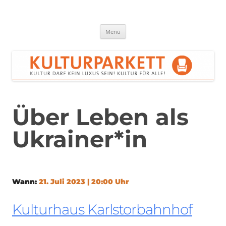
Zum
Inhalt
springen
Kulturparkett Rhein-Neckar
Kultur darf kein Luxus sein!
Menü
Über Leben als
Ukrainer*in
Wann:
21. Juli 2023 | 20:00 Uhr
Kulturhaus Karlstorbahnhof