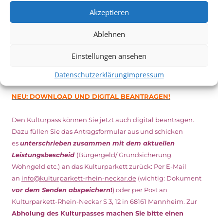
Minuten vor Beginn des Films und solange der Vorrat reicht!
Akzeptieren
Weitere Details zum Festival finden Sie
HIER
Ablehnen
DIGITAL KULTURPASS BEANTRAGEN
Einstellungen ansehen
Datenschutzerklärung
Impressum
NEU: DOWNLOAD UND DIGITAL BEANTRAGEN!
Den Kulturpass können Sie jetzt auch digital beantragen.
Dazu füllen Sie das Antragsformular aus und schicken
es
unterschrieben
zusammen mit dem
aktuellen
Leistungsbescheid
(Bürgergeld/ Grundsicherung,
Wohngeld etc.)
an das Kulturparkett zurück: Per E-Mail
an
info@kulturparkett-rhein-neckar.de
(wichtig: Dokument
vor dem Senden abspeichern
!
) oder per Post an
Kulturparkett-Rhein-Neckar S 3, 12 in 68161 Mannheim. Zur
Abholung des Kulturpasses machen Sie bitte einen