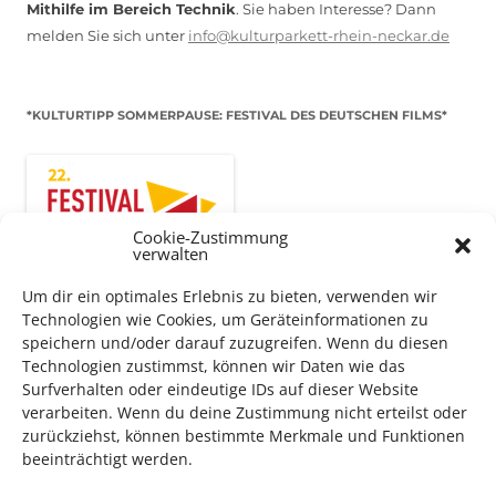
Mithilfe im Bereich Technik
. Sie haben Interesse? Dann
melden Sie sich unter
info@kulturparkett-rhein-neckar.de
*KULTURTIPP SOMMERPAUSE: FESTIVAL DES DEUTSCHEN FILMS*
Cookie-Zustimmung
verwalten
Um dir ein optimales Erlebnis zu bieten, verwenden wir
Technologien wie Cookies, um Geräteinformationen zu
speichern und/oder darauf zuzugreifen. Wenn du diesen
Technologien zustimmst, können wir Daten wie das
Surfverhalten oder eindeutige IDs auf dieser Website
Auch dieses Jahr findet wieder das
Festival des deutschen
verarbeiten. Wenn du deine Zustimmung nicht erteilst oder
Films
in Ludwigshafen statt.
zurückziehst, können bestimmte Merkmale und Funktionen
Vom 19. August bist zum 9. September
haben
Kulturpass-
beeinträchtigt werden.
Inhaber*innen freien Eintritt
zu den Vorstellungen – 30