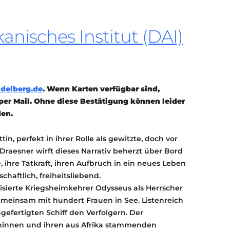
KONTAKT
KULTURPASS DIGITAL
nisches Institut (DAI)
BEANTRAGEN
TRANSPARENZ
IMPRESSUM
delberg.de
. Wenn Karten verfügbar sind,
er Mail. Ohne diese Bestätigung können leider
den.
in, perfekt in ihrer Rolle als gewitzte, doch vor
Draesner wirft dieses Narrativ beherzt über Bord
 ihre Tatkraft, ihren Aufbruch in ein neues Leben
schaftlich, freiheitsliebend.
tisierte Kriegsheimkehrer Odysseus als Herrscher
 gemeinsam mit hundert Frauen in See. Listenreich
fertigten Schiff den Verfolgern. Der
eninnen und ihren aus Afrika stammenden