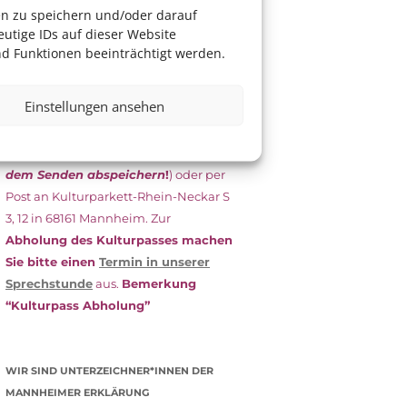
das Antragsformular aus und schicken
en zu speichern und/oder darauf
es
unterschrieben
zusammen mit
utige IDs auf dieser Website
dem
aktuellen
d Funktionen beeinträchtigt werden.
Leistungsbescheid
(Bürgergeld/
Grundsicherung, Wohngeld etc.)
an
Einstellungen ansehen
das Kulturparkett zurück: Per E-Mail
an
info@kulturparkett-rhein-
neckar.de
(wichtig: Dokument
vor
dem Senden abspeichern
!
) oder per
Post an Kulturparkett-Rhein-Neckar S
3, 12 in 68161 Mannheim. Zur
Abholung des Kulturpasses machen
Sie bitte einen
Termin in unserer
Sprechstunde
aus.
Bemerkung
“Kulturpass Abholung”
WIR SIND UNTERZEICHNER*INNEN DER
MANNHEIMER ERKLÄRUNG