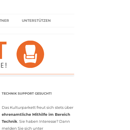
TNER
UNTERSTÜTZEN
ER BÜNDNIS
KULTURPARTNER WERDEN
SPENDEN
FÖRDERMITGLIED WERDEN
MITGLIEDSCHAFT
EHRENAMT
TECHNIK SUPPORT GESUCHT!
Das Kulturparkett freut sich stets über
ehrenamtliche Mithilfe im Bereich
Technik
. Sie haben Interesse? Dann
melden Sie sich unter