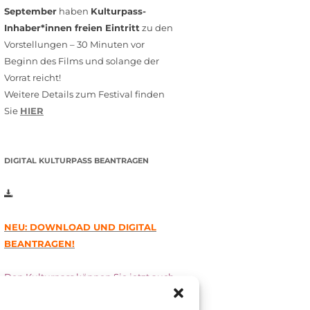
September
haben
Kulturpass-
Inhaber*innen freien Eintritt
zu den
Vorstellungen – 30 Minuten vor
Beginn des Films und solange der
Vorrat reicht!
Weitere Details zum Festival finden
Sie
HIER
DIGITAL KULTURPASS BEANTRAGEN
NEU: DOWNLOAD UND DIGITAL
BEANTRAGEN!
Den Kulturpass können Sie jetzt auch
digital beantragen. Dazu füllen Sie