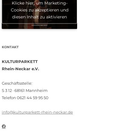
Klicke hier, um Marketing-
Cookies zu akzeptieren und
diesen Inhalt zu aktivieren
KONTAKT
KULTURPARKETT
Rhein-Neckar e.V.
Geschäftsstelle:
S 3 12 · 68161 Mannheim
Telefon 0621 44 59 95 50
info@kulturparkett-rhein-neckar.de