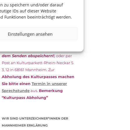
das Antragsformular aus und schicken
en zu speichern und/oder darauf
es
unterschrieben
zusammen mit
utige IDs auf dieser Website
dem
aktuellen
d Funktionen beeinträchtigt werden.
Leistungsbescheid
(Bürgergeld/
Grundsicherung, Wohngeld etc.)
an
Einstellungen ansehen
das Kulturparkett zurück: Per E-Mail
an
info@kulturparkett-rhein-
neckar.de
(wichtig: Dokument
vor
dem Senden abspeichern
!
) oder per
Post an Kulturparkett-Rhein-Neckar S
3, 12 in 68161 Mannheim. Zur
Abholung des Kulturpasses machen
Sie bitte einen
Termin in unserer
Sprechstunde
aus.
Bemerkung
“Kulturpass Abholung”
WIR SIND UNTERZEICHNER*INNEN DER
MANNHEIMER ERKLÄRUNG