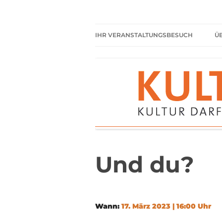
Zum
Inhalt
springen
Kultur darf kein Luxus sein!
Kulturparkett Rhe
IHR VERANSTALTUNGSBESUCH
Ü
AKTUELLE VERANSTALTUNGEN
HIER HABEN SIE IMMER
FREIEN EINTRITT
SHARED READING
REGELN FÜR KULTURPARKETT
GÄSTE
Und du?
Wann:
17. März 2023 | 16:00 Uhr