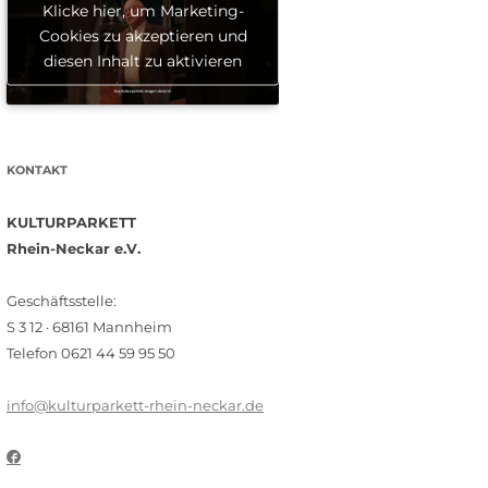
Klicke hier, um Marketing-
Cookies zu akzeptieren und
diesen Inhalt zu aktivieren
KONTAKT
KULTURPARKETT
Rhein-Neckar e.V.
Geschäftsstelle:
S 3 12 · 68161 Mannheim
Telefon 0621 44 59 95 50
info@kulturparkett-rhein-neckar.de