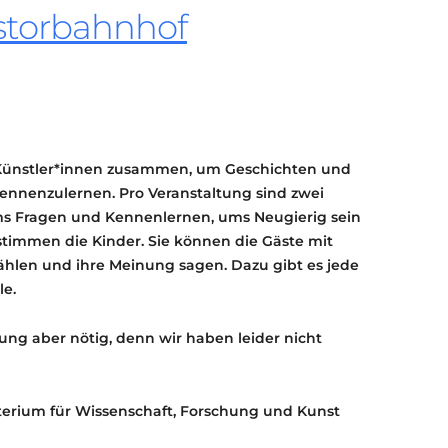
storbahnhof
KONTAKT
KULTURPASS DIGITAL
BEANTRAGEN
TRANSPARENZ
IMPRESSUM
 Künstler*innen zusammen, um Geschichten und
nnenzulernen. Pro Veranstaltung sind zwei
ums Fragen und Kennenlernen, ums Neugierig sein
timmen die Kinder. Sie können die Gäste mit
zählen und ihre Meinung sagen. Dazu gibt es jede
e.
ldung aber nötig, denn wir haben leider nicht
terium für Wissenschaft, Forschung und Kunst