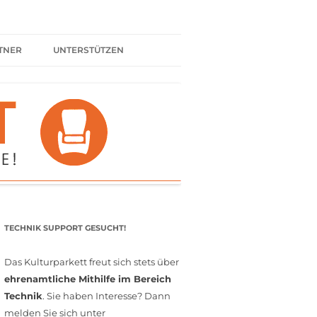
TNER
UNTERSTÜTZEN
ER BÜNDNIS
KULTURPARTNER WERDEN
SPENDEN
FÖRDERMITGLIED WERDEN
MITGLIEDSCHAFT
EHRENAMT
TECHNIK SUPPORT GESUCHT!
Das Kulturparkett freut sich stets über
ehrenamtliche Mithilfe im Bereich
Technik
. Sie haben Interesse? Dann
melden Sie sich unter