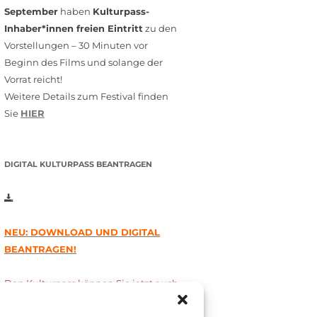
September
haben
Kulturpass-
Inhaber*innen freien Eintritt
zu den
Vorstellungen – 30 Minuten vor
Beginn des Films und solange der
Vorrat reicht!
Weitere Details zum Festival finden
Sie
HIER
DIGITAL KULTURPASS BEANTRAGEN
NEU: DOWNLOAD UND DIGITAL
BEANTRAGEN!
Den Kulturpass können Sie jetzt auch
digital beantragen. Dazu füllen Sie