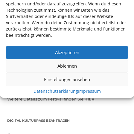
speichern und/oder darauf zuzugreifen. Wenn du diesen
Technologien zustimmst, können wir Daten wie das
Surfverhalten oder eindeutige IDs auf dieser Website
verarbeiten. Wenn du deine Zustimmung nicht erteilst oder
zurückziehst, können bestimmte Merkmale und Funktionen
beeinträchtigt werden.
Akzeptieren
Auch dieses Jahr findet wieder das
Festival des deutschen
Ablehnen
Films
in Ludwigshafen statt.
Vom 19. August bist zum 9. September
haben
Kulturpass-
Einstellungen ansehen
Inhaber*innen freien Eintritt
zu den Vorstellungen – 30
Datenschutzerklärung
Impressum
Minuten vor Beginn des Films und solange der Vorrat reicht!
Weitere Details zum Festival finden Sie
HIER
DIGITAL KULTURPASS BEANTRAGEN