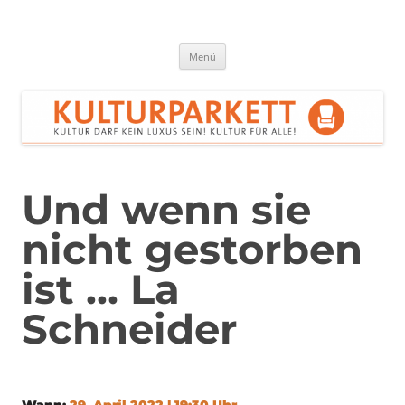
Zum
Inhalt
springen
Kulturparkett Rhein-Neckar
Kultur darf kein Luxus sein!
Menü
Und wenn sie
nicht gestorben
ist … La
Schneider
Wann:
29. April 2022 | 19:30 Uhr