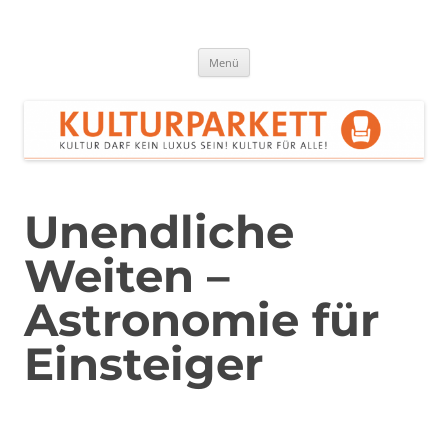
Zum
Inhalt
springen
Kulturparkett Rhein-Neckar
Kultur darf kein Luxus sein!
Menü
Unendliche
Weiten –
Astronomie für
Einsteiger