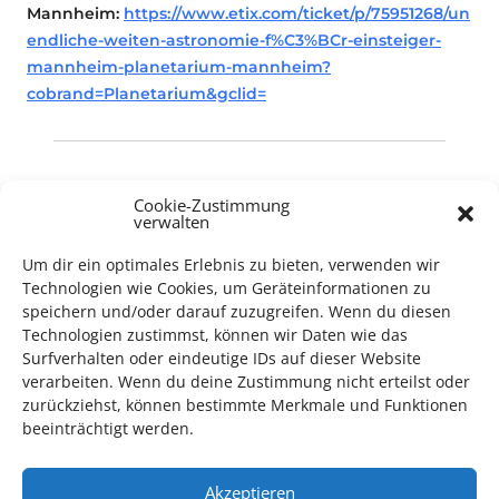
Mannheim:
https://www.etix.com/ticket/p/75951268/un
endliche-weiten-astronomie-f%C3%BCr-einsteiger-
mannheim-planetarium-mannheim?
cobrand=Planetarium&gclid=
Planetarium
Cookie-Zustimmung
verwalten
Um dir ein optimales Erlebnis zu bieten, verwenden wir
Technologien wie Cookies, um Geräteinformationen zu
speichern und/oder darauf zuzugreifen. Wenn du diesen
Technologien zustimmst, können wir Daten wie das
Surfverhalten oder eindeutige IDs auf dieser Website
TECHNIK SUPPORT GESUCHT!
verarbeiten. Wenn du deine Zustimmung nicht erteilst oder
zurückziehst, können bestimmte Merkmale und Funktionen
Das Kulturparkett freut sich stets über
ehrenamtliche
beeinträchtigt werden.
Mithilfe im Bereich Technik
. Sie haben Interesse? Dann
melden Sie sich unter
info@kulturparkett-rhein-neckar.de
Akzeptieren