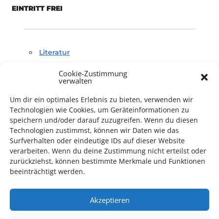
EINTRITT FREI
Literatur
Cookie-Zustimmung
verwalten
Um dir ein optimales Erlebnis zu bieten, verwenden wir
Technologien wie Cookies, um Geräteinformationen zu
speichern und/oder darauf zuzugreifen. Wenn du diesen
TECHNIK SUPPORT GESUCHT!
Technologien zustimmst, können wir Daten wie das
Surfverhalten oder eindeutige IDs auf dieser Website
Das Kulturparkett freut sich stets über
ehrenamtliche
verarbeiten. Wenn du deine Zustimmung nicht erteilst oder
Mithilfe im Bereich Technik
. Sie haben Interesse? Dann
zurückziehst, können bestimmte Merkmale und Funktionen
beeinträchtigt werden.
melden Sie sich unter
info@kulturparkett-rhein-neckar.de
Akzeptieren
*KULTURTIPP SOMMERPAUSE: FESTIVAL DES DEUTSCHEN FILMS*