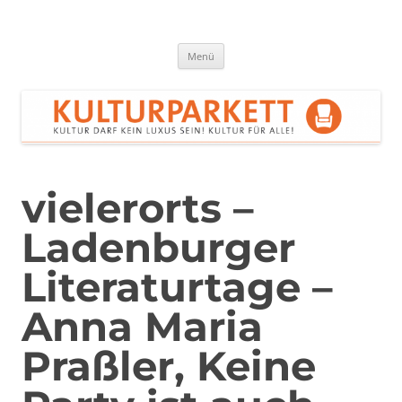
Zum
Inhalt
springen
Kulturparkett Rhein-Neckar
Kultur darf kein Luxus sein!
Menü
vielerorts –
Ladenburger
Literaturtage –
Anna Maria
Praßler, Keine