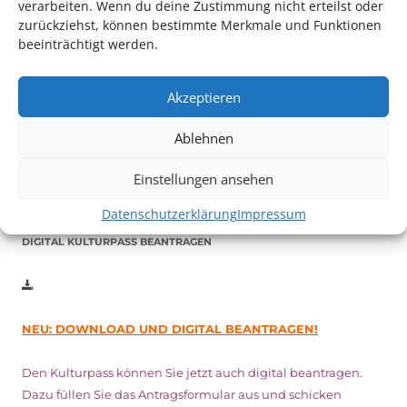
verarbeiten. Wenn du deine Zustimmung nicht erteilst oder
zurückziehst, können bestimmte Merkmale und Funktionen
beeinträchtigt werden.
Auch dieses Jahr findet wieder das
Festival des deutschen
Films
in Ludwigshafen statt.
Akzeptieren
Vom 19. August bist zum 9. September
haben
Kulturpass-
Inhaber*innen freien Eintritt
zu den Vorstellungen – 30
Ablehnen
Minuten vor Beginn des Films und solange der Vorrat reicht!
Weitere Details zum Festival finden Sie
HIER
Einstellungen ansehen
Datenschutzerklärung
Impressum
DIGITAL KULTURPASS BEANTRAGEN
NEU: DOWNLOAD UND DIGITAL BEANTRAGEN!
Den Kulturpass können Sie jetzt auch digital beantragen.
Dazu füllen Sie das Antragsformular aus und schicken