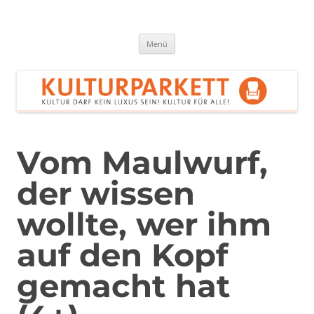
Zum
Inhalt
springen
Kulturparkett Rhein-Neckar
Kultur darf kein Luxus sein!
Menü
Vom Maulwurf,
der wissen
wollte, wer ihm
auf den Kopf
gemacht hat