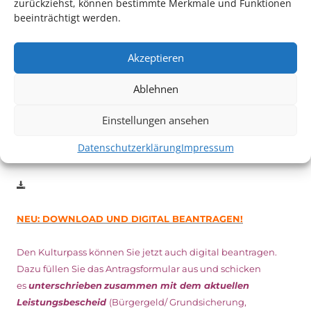
zurückziehst, können bestimmte Merkmale und Funktionen
beeinträchtigt werden.
Auch dieses Jahr findet wieder das
Festival des deutschen
Films
in Ludwigshafen statt.
Vom 19. August bist zum 9. September
haben
Kulturpass-
Akzeptieren
Inhaber*innen freien Eintritt
zu den Vorstellungen – 30
Minuten vor Beginn des Films und solange der Vorrat reicht!
Ablehnen
Weitere Details zum Festival finden Sie
HIER
Einstellungen ansehen
Datenschutzerklärung
Impressum
DIGITAL KULTURPASS BEANTRAGEN
NEU: DOWNLOAD UND DIGITAL BEANTRAGEN!
Den Kulturpass können Sie jetzt auch digital beantragen.
Dazu füllen Sie das Antragsformular aus und schicken
es
unterschrieben
zusammen mit dem
aktuellen
Leistungsbescheid
(Bürgergeld/ Grundsicherung,