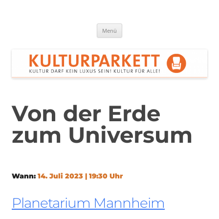
Zum
Inhalt
springen
Kulturparkett Rhein-Neckar
Kultur darf kein Luxus sein!
Menü
Von der Erde
zum Universum
Wann:
14. Juli 2023 | 19:30 Uhr
Planetarium Mannheim