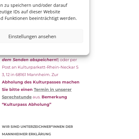
das Antragsformular aus und schicken
en zu speichern und/oder darauf
es
unterschrieben
zusammen mit
utige IDs auf dieser Website
dem
aktuellen
d Funktionen beeinträchtigt werden.
Leistungsbescheid
(Bürgergeld/
Grundsicherung, Wohngeld etc.)
an
Einstellungen ansehen
das Kulturparkett zurück: Per E-Mail
an
info@kulturparkett-rhein-
neckar.de
(wichtig: Dokument
vor
dem Senden abspeichern
!
) oder per
Post an Kulturparkett-Rhein-Neckar S
3, 12 in 68161 Mannheim. Zur
Abholung des Kulturpasses machen
Sie bitte einen
Termin in unserer
Sprechstunde
aus.
Bemerkung
“Kulturpass Abholung”
WIR SIND UNTERZEICHNER*INNEN DER
MANNHEIMER ERKLÄRUNG