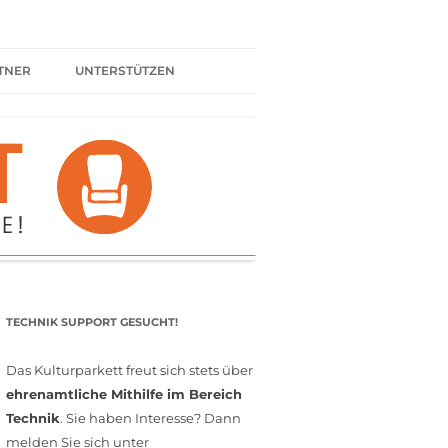
TNER
UNTERSTÜTZEN
ER BÜNDNIS
KULTURPARTNER WERDEN
SPENDEN
FÖRDERMITGLIED WERDEN
MITGLIEDSCHAFT
EHRENAMT
TECHNIK SUPPORT GESUCHT!
Das Kulturparkett freut sich stets über
ehrenamtliche Mithilfe im Bereich
Technik
. Sie haben Interesse? Dann
melden Sie sich unter