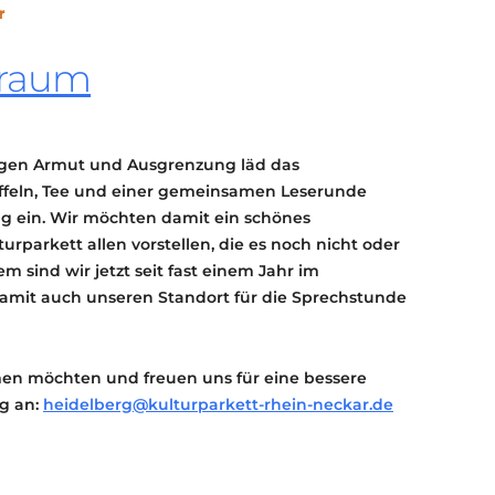
r
KONTAKT
KULTURPASS DIGITAL
sraum
BEANTRAGEN
TRANSPARENZ
IMPRESSUM
en Armut und Ausgrenzung läd das
affeln, Tee und einer gemeinsamen Leserunde
g ein. Wir möchten damit ein schönes
rparkett allen vorstellen, die es noch nicht oder
 sind wir jetzt seit fast einem Jahr im
mit auch unseren Standort für die Sprechstunde
men möchten und freuen uns für eine bessere
g an:
heidelberg@kulturparkett-rhein-neckar.de