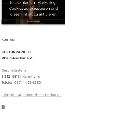
Klicke hier, um Marketing-
Cookies zu akzeptieren und
diesen Inhalt zu aktivieren
KONTAKT
KULTURPARKETT
Rhein-Neckar e.V.
Geschäftsstelle:
S 3 12 · 68161 Mannheim
Telefon 0621 44 59 95 50
info@kulturparkett-rhein-neckar.de