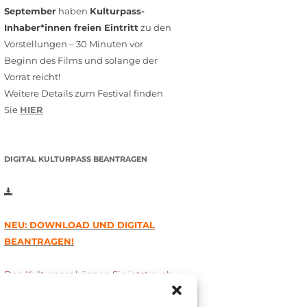
September
haben
Kulturpass-
Inhaber*innen freien Eintritt
zu den
Vorstellungen – 30 Minuten vor
Beginn des Films und solange der
Vorrat reicht!
Weitere Details zum Festival finden
Sie
HIER
DIGITAL KULTURPASS BEANTRAGEN
NEU: DOWNLOAD UND DIGITAL
BEANTRAGEN!
Den Kulturpass können Sie jetzt auch
digital beantragen. Dazu füllen Sie