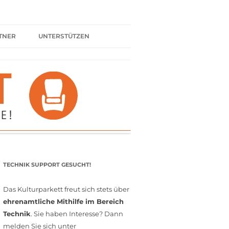
TNER
UNTERSTÜTZEN
ER BÜNDNIS
KULTURPARTNER WERDEN
SPENDEN
FÖRDERMITGLIED WERDEN
MITGLIEDSCHAFT
EHRENAMT
TECHNIK SUPPORT GESUCHT!
Das Kulturparkett freut sich stets über
ehrenamtliche Mithilfe im Bereich
Technik
. Sie haben Interesse? Dann
melden Sie sich unter