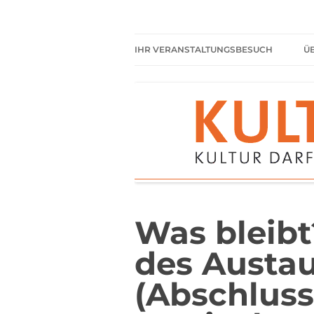
Zum
Inhalt
springen
Kultur darf kein Luxus sein!
Kulturparkett Rhe
IHR VERANSTALTUNGSBESUCH
Ü
AKTUELLE VERANSTALTUNGEN
HIER HABEN SIE IMMER
FREIEN EINTRITT
SHARED READING
REGELN FÜR KULTURPARKETT
GÄSTE
Was bleibt
des Austa
(Abschluss