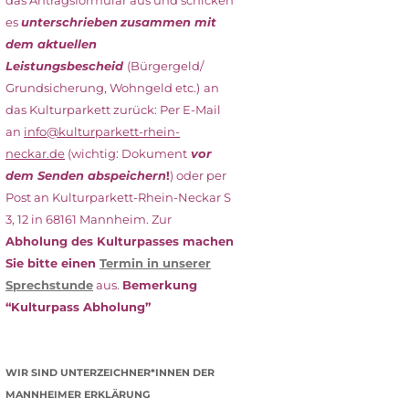
das Antragsformular aus und schicken
es
unterschrieben
zusammen mit
dem
aktuellen
Leistungsbescheid
(Bürgergeld/
Grundsicherung, Wohngeld etc.)
an
das Kulturparkett zurück: Per E-Mail
an
info@kulturparkett-rhein-
neckar.de
(wichtig: Dokument
vor
dem Senden abspeichern
!
) oder per
Post an Kulturparkett-Rhein-Neckar S
3, 12 in 68161 Mannheim. Zur
Abholung des Kulturpasses machen
Sie bitte einen
Termin in unserer
Sprechstunde
aus.
Bemerkung
“Kulturpass Abholung”
WIR SIND UNTERZEICHNER*INNEN DER
MANNHEIMER ERKLÄRUNG