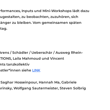
rformances, Inputs und Mini-Workshops lädt dazu
tzugestalten, zu beobachten, zuzuhören, sich
länger zu bleiben. Vom gemeinsamen späten
tag.
 Arens / Schädler / Ueberschär / Ausweg Rhein-
ACTIONS, Laila Mahmoud und Vincent
nts tanzkollektiv
stler*innen siehe
LINK
, Saghar Hosseinpour, Hannah Ma, Gabriele
urinsky, Wolfgang Sautermeister, Steven Solbrig