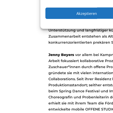
Als Teil von SHARED LEADERSHIP I
über veränderte Arbeitsweisen in d
die Herausforderungen prekärer P
Akzeptieren
nachhaltigere und solidarischere
entstehen können. Diskutiert werd
Unterstützung und langfristiger k
Zusammenarbeit entstehen als Alte
konkurrenzorientierten prekären 
Jenny Beyers
vor allem bei Kampn
Arbeit fokussiert kollaborative Pr
Zuschauer*innen durch offene Prob
gründete sie mit vielen internatio
Collaborations. Seit ihrer Residenz
Produktionsstandort; seither entst
beim Spring Dance Festival und Imp
Choreografin und Probenleiterin d
erhielt sie mit ihrem Team die F
entwickelte mobile OFFENE STUDI