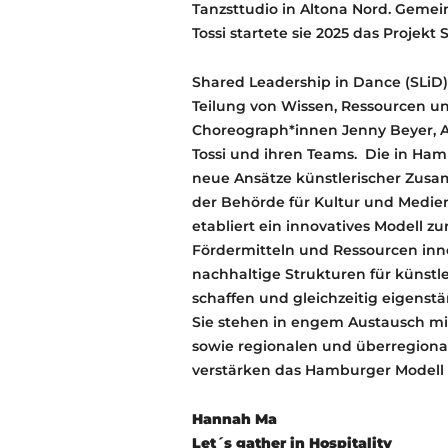
Tanzsttudio in Altona Nord. Geme
Tossi startete sie 2025 das Proje
Shared Leadership in Dance (SLiD)
Teilung von Wissen, Ressourcen und
Choreograph*innen Jenny Beyer, An
Tossi und ihren Teams. ​​​​​​ Die i
neue Ansätze künstlerischer Zusa
der Behörde für Kultur und Medi
etabliert ein innovatives Modell zu
Fördermitteln und Ressourcen inner
nachhaltige Strukturen für künstl
schaffen und gleichzeitig eigenst
Sie stehen in engem Austausch mit
sowie regionalen und überregiona
verstärken das Hamburger Modell u
Hannah Ma
Let´s gather in Hospitality