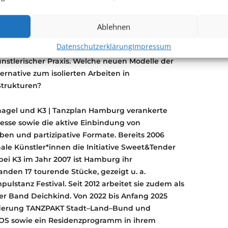
N DANCE lädt Jenny Beyer zu einem Tischgespräch
er freien Tanzszene ein. Im Mittelpunkt stehen
roduktionsbedingungen sowie die Frage, wie
Ablehnen
 Formen künstlerischer Zusammenarbeit
Datenschutzerklärung
Impressum
en neue Modelle von Kollaboration, gegenseitiger
ünstlerischer Praxis. Welche neuen Modelle der
rnative zum isolierten Arbeiten in
Strukturen?
agel und K3 | Tanzplan Hamburg verankerte
ozesse sowie die aktive Einbindung von
en und partizipative Formate. Bereits 2006
nale Künstler*innen die Initiative Sweet&Tender
 bei K3 im Jahr 2007 ist Hamburg ihr
anden 17 tourende Stücke, gezeigt u. a.
ulstanz Festival. Seit 2012 arbeitet sie zudem als
er Band Deichkind. Von 2022 bis Anfang 2025
örderung TANZPAKT Stadt–Land–Bund und
OS sowie ein Residenzprogramm in ihrem