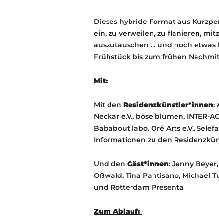
Dieses hybride Format aus Kurzpe
ein, zu verweilen, zu flanieren, mi
auszutauschen … und noch etwas 
Frühstück bis zum frühen Nachmit
Mit:
Mit den
Residenzkünstler*innen
:
Neckar e.V., böse blumen, INTER-
Bababoutilabo, Oré Arts e.V., 5elefa
Informationen zu den Residenzkün
Und den
Gäst*innen
: Jenny Beyer
Oßwald, Tina Pantisano, Michael T
und Rotterdam Presenta
Zum Ablauf: