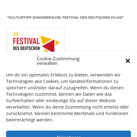
*KULTURTIPP SOMMERPAUSE: FESTIVAL DES DEUTSCHEN FILMS*
Cookie-Zustimmung
verwalten
Um dir ein optimales Erlebnis zu bieten, verwenden wir
Technologien wie Cookies, um Geräteinformationen zu
speichern und/oder darauf zuzugreifen. Wenn du diesen
Technologien zustimmst, können wir Daten wie das
Auch dieses Jahr findet wieder das
Festival des deutschen
Surfverhalten oder eindeutige IDs auf dieser Website
Films
in Ludwigshafen statt.
verarbeiten. Wenn du deine Zustimmung nicht erteilst oder
Vom 19. August bist zum 9. September
haben
Kulturpass-
zurückziehst, können bestimmte Merkmale und Funktionen
Inhaber*innen freien Eintritt
zu den Vorstellungen – 30
beeinträchtigt werden.
Minuten vor Beginn des Films und solange der Vorrat reicht!
Weitere Details zum Festival finden Sie
HIER