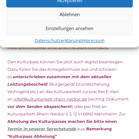
Akzeptieren
Ablehnen
DIGITAL KULTURPASS BEANTRAGEN
Einstellungen ansehen
Datenschutzerklärung
Impressum
NEU: DOWNLOAD UND DIGITAL BEANTRAGEN!
Den Kulturpass können Sie jetzt auch digital beantragen.
Dazu füllen Sie das Antragsformular aus und schicken
es
unterschrieben
zusammen mit dem
aktuellen
Leistungsbescheid
(Bürgergeld/ Grundsicherung,
Wohngeld etc.)
an das Kulturparkett zurück: Per E-Mail
an
info@kulturparkett-rhein-neckar.de
(wichtig: Dokument
vor dem Senden abspeichern
!
) oder per Post an
Kulturparkett-Rhein-Neckar S 3, 12 in 68161 Mannheim. Zur
Abholung des Kulturpasses machen Sie bitte einen
Termin in unserer Sprechstunde
aus.
Bemerkung
“Kulturpass Abholung”