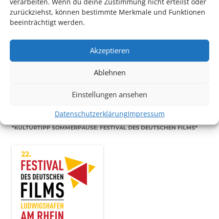
verarbeiten. Wenn du deine Zustimmung nicht erteilst oder
zurückziehst, können bestimmte Merkmale und Funktionen
beeinträchtigt werden.
TECHNIK SUPPORT GESUCHT!
Akzeptieren
Das Kulturparkett freut sich stets über
ehrenamtliche
Ablehnen
Mithilfe im Bereich Technik
. Sie haben Interesse? Dann
melden Sie sich unter
info@kulturparkett-rhein-neckar.de
Einstellungen ansehen
Datenschutzerklärung
Impressum
*KULTURTIPP SOMMERPAUSE: FESTIVAL DES DEUTSCHEN FILMS*