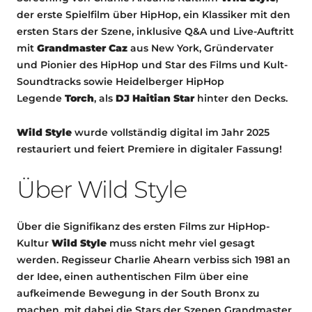
der erste Spielfilm über HipHop, ein Klassiker mit den
ersten Stars der Szene, inklusive Q&A und Live-Auftritt
mit
Grandmaster Caz
aus New York, Gründervater
und Pionier des HipHop und Star des Films und Kult-
Soundtracks sowie Heidelberger HipHop
Legende
Torch
, als
DJ Haitian Star
hinter den Decks.
Wild Style
wurde vollständig digital im Jahr 2025
restauriert und feiert Premiere in digitaler Fassung!
Über Wild Style
Über die Signifikanz des ersten Films zur HipHop-
Kultur
Wild Style
muss nicht mehr viel gesagt
werden. Regisseur Charlie Ahearn verbiss sich 1981 an
der Idee, einen authentischen Film über eine
aufkeimende Bewegung in der South Bronx zu
machen, mit dabei die Stars der Szenen Grandmaster