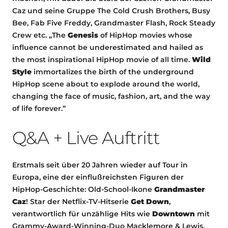
Caz und seine Gruppe The Cold Crush Brothers, Busy
Bee, Fab Five Freddy, Grandmaster Flash, Rock Steady
Crew etc. „The
Genesis
of HipHop movies whose
influence cannot be underestimated and hailed as
the most inspirational HipHop movie of all time.
Wild
Style
immortalizes the birth of the underground
HipHop scene about to explode around the world,
changing the face of music, fashion, art, and the way
of life forever.”
Q&A + Live Auftritt
Erstmals seit über 20 Jahren wieder auf Tour in
Europa, eine der einflußreichsten Figuren der
HipHop-Geschichte: Old-School-Ikone
Grandmaster
Caz
! Star der Netflix-TV-Hitserie
Get Down
,
verantwortlich für unzählige Hits wie
Downtown
mit
Grammy-Award-Winning-Duo Macklemore & Lewis,