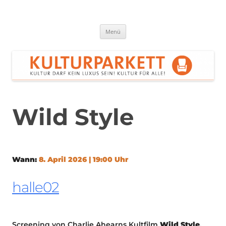
Zum
Inhalt
springen
Kulturparkett Rhein-Neckar
Kultur darf kein Luxus sein!
Menü
Wild Style
Wann:
8. April 2026 | 19:00 Uhr
halle02
Screening von Charlie Ahearns Kultfilm
Wild Style
,