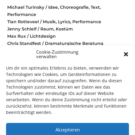
Michael Turinsky / Idee, Choreografie, Text,
Performance
Tian Rotteveel / Musik, Lyrics, Performance
Jenny Schleif / Raum, Kostüm
Max Rux / Lichtdesign
Chris Standfest / Dramaturgische Beratung
Liv Schellander / Künstlerische Mitarbeit
Cookie-Zustimmung
verwalten
Anna Gräsel / Produktionsleitung
Um dir ein optimales Erlebnis zu bieten, verwenden wir
Eine Koproduktion von Michael Turinsky – Verein für
Technologien wie Cookies, um Geräteinformationen zu
philosophische Praxis, Tanzquartier Wien und
speichern und/oder darauf zuzugreifen. Wenn du diesen
Technologien zustimmst, können wir Daten wie das
Theater RAMPE Stuttgart.
Surfverhalten oder eindeutige IDs auf dieser Website
verarbeiten. Wenn du deine Zustimmung nicht erteilst oder
Mit Unterstützung der Kulturabteilung der Stadt
zurückziehst, können bestimmte Merkmale und Funktionen
Wien und des Bundesministeriums für Kunst, Kultur,
beeinträchtigt werden.
öffentlichen Dienst und Sport.
Akzeptieren
Mit dem Kulturpass erhalten Sie freien Eintritt.