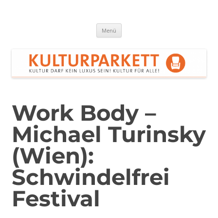
Zum
Inhalt
springen
Kulturparkett Rhein-Neckar
Kultur darf kein Luxus sein!
Menü
Work Body –
Michael Turinsky
(Wien):
Schwindelfrei
Festival