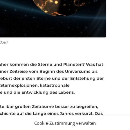
rdok)
Woher kommen die Sterne und Planeten? Was hat
einer Zeitreise vom Beginn des Universums bis
eburt der ersten Sterne und der Entstehung der
 Sternexplosionen, katastrophale
e und die Entwicklung des Lebens.
ellbar großen Zeiträume besser zu begreifen,
hichte auf die Länge eines Jahres verkürzt. Das
nuar entstanden und ein Tag entspräche 40
Cookie-Zustimmung verwalten
it. Das Aussterben der Dinosaurier vor 65 Millionen