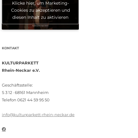
Klicke hier, um Marketing-
Cookies zu akzeptieren und
diesen Inhalt zu aktivieren
KONTAKT
KULTURPARKETT
Rhein-Neckar e.V.
Geschäftsstelle:
S 3 12 · 68161 Mannheim
Telefon 0621 44 59 95 50
info@kulturparkett-rhein-neckar.de