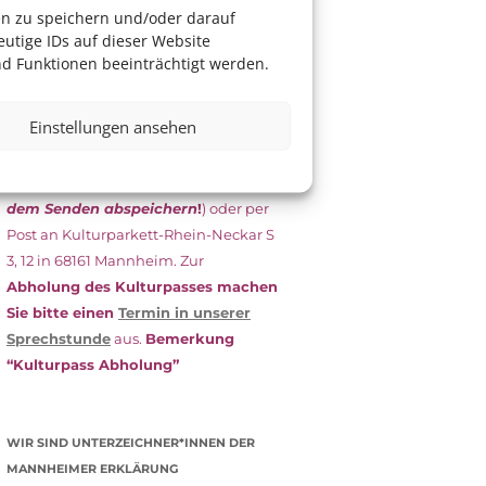
das Antragsformular aus und schicken
en zu speichern und/oder darauf
es
unterschrieben
zusammen mit
utige IDs auf dieser Website
dem
aktuellen
d Funktionen beeinträchtigt werden.
Leistungsbescheid
(Bürgergeld/
Grundsicherung, Wohngeld etc.)
an
Einstellungen ansehen
das Kulturparkett zurück: Per E-Mail
an
info@kulturparkett-rhein-
neckar.de
(wichtig: Dokument
vor
dem Senden abspeichern
!
) oder per
Post an Kulturparkett-Rhein-Neckar S
3, 12 in 68161 Mannheim. Zur
Abholung des Kulturpasses machen
Sie bitte einen
Termin in unserer
Sprechstunde
aus.
Bemerkung
“Kulturpass Abholung”
WIR SIND UNTERZEICHNER*INNEN DER
MANNHEIMER ERKLÄRUNG