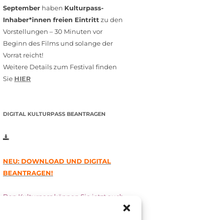
September
haben
Kulturpass-
Inhaber*innen freien Eintritt
zu den
Vorstellungen – 30 Minuten vor
Beginn des Films und solange der
Vorrat reicht!
Weitere Details zum Festival finden
Sie
HIER
DIGITAL KULTURPASS BEANTRAGEN
NEU: DOWNLOAD UND DIGITAL
BEANTRAGEN!
Den Kulturpass können Sie jetzt auch
digital beantragen. Dazu füllen Sie