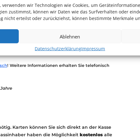
 Dezember des kosmischen Jahres und unsere
en, verwenden wir Technologien wie Cookies, um Geräteinformation
ien zustimmst, können wir Daten wie das Surfverhalten oder einde
ll mit Teleskopen erforschen, auf den 31. Dezember
 nicht erteilst oder zurückziehst, können bestimmte Merkmale un
it auf eine Reise durch rund 14 Milliarden Jahre
Ablehnen
lanetarien, unter anderem Planetarium
Datenschutzerklärung
Impressum
g des LWL-Planetarium Münster
isch
! Weitere Informationen erhalten Sie telefonisch
 Jahre
nötig. Karten können Sie sich direkt an der Kasse
passinhaber haben die Möglichkeit
kostenlos
alle