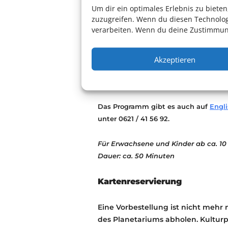
„realen“ Jahren fiele auf den 30.
Um dir ein optimales Erlebnis zu biet
zuzugreifen. Wenn du diesen Technolog
heutige Zeit, in der wir das Welta
verarbeiten. Wenn du deine Zustimmung
kurz vor Mitternacht. Kommen Sie m
Weltgeschichte!
Akzeptieren
Eine Produktion zehn deutscher P
Mannheim, unter der Federführun
Das Programm gibt es auch auf
Engl
unter 0621 / 41 56 92.
Für Erwachsene und Kinder ab ca. 10
Dauer: ca. 50 Minuten
Kartenreservierung
Eine Vorbestellung ist nicht mehr 
des Planetariums abholen. Kultur