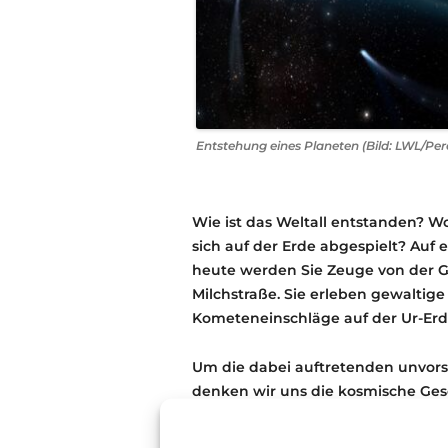
Entstehung eines Planeten (Bild: LWL/Pe
Wie ist das Weltall entstanden? 
sich auf der Erde abgespielt? Auf 
heute werden Sie Zeuge von der G
Milchstraße. Sie erleben gewaltige
Kometeneinschläge auf der Ur-Erd
Um die dabei auftretenden unvorst
denken wir uns die kosmische Gesc
Universum wäre demnach am 1. Ja
Millionen Jahren in der Wirklichke