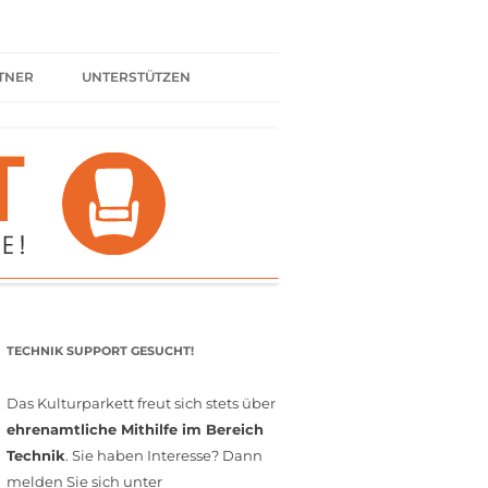
TNER
UNTERSTÜTZEN
ER BÜNDNIS
KULTURPARTNER WERDEN
SPENDEN
FÖRDERMITGLIED WERDEN
MITGLIEDSCHAFT
EHRENAMT
TECHNIK SUPPORT GESUCHT!
Das Kulturparkett freut sich stets über
ehrenamtliche Mithilfe im Bereich
Technik
. Sie haben Interesse? Dann
melden Sie sich unter