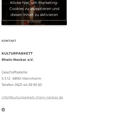
Klicke hier, um Marketing-
Cookies zu akzeptieren und
diesen Inhalt zu aktivieren
KONTAKT
KULTURPARKETT
Rhein-Neckar e.V.
Geschäftsstelle:
S 3 12 · 68161 Mannheim
Telefon 0621 44 59 95 50
info@kulturparkett-rhein-neckar.de