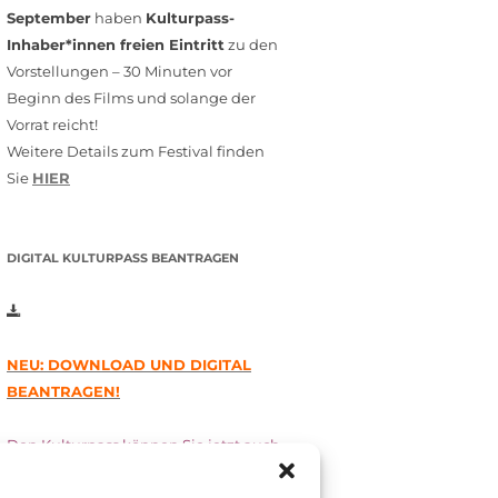
September
haben
Kulturpass-
Inhaber*innen freien Eintritt
zu den
Vorstellungen – 30 Minuten vor
Beginn des Films und solange der
Vorrat reicht!
Weitere Details zum Festival finden
Sie
HIER
DIGITAL KULTURPASS BEANTRAGEN
NEU: DOWNLOAD UND DIGITAL
BEANTRAGEN!
Den Kulturpass können Sie jetzt auch
digital beantragen. Dazu füllen Sie