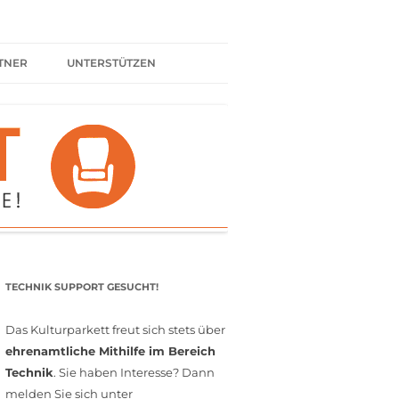
TNER
UNTERSTÜTZEN
ER BÜNDNIS
KULTURPARTNER WERDEN
SPENDEN
FÖRDERMITGLIED WERDEN
MITGLIEDSCHAFT
EHRENAMT
TECHNIK SUPPORT GESUCHT!
Das Kulturparkett freut sich stets über
ehrenamtliche Mithilfe im Bereich
Technik
. Sie haben Interesse? Dann
melden Sie sich unter