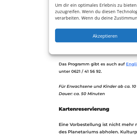
„realen“ Jahren fiele auf den 30.
Um dir ein optimales Erlebnis zu biet
zuzugreifen. Wenn du diesen Technolog
heutige Zeit, in der wir das Welta
verarbeiten. Wenn du deine Zustimmung
kurz vor Mitternacht. Kommen Sie m
Weltgeschichte!
Akzeptieren
Eine Produktion zehn deutscher P
Mannheim, unter der Federführun
Das Programm gibt es auch auf
Engl
unter 0621 / 41 56 92.
Für Erwachsene und Kinder ab ca. 10
Dauer: ca. 50 Minuten
Kartenreservierung
Eine Vorbestellung ist nicht mehr 
des Planetariums abholen. Kultur