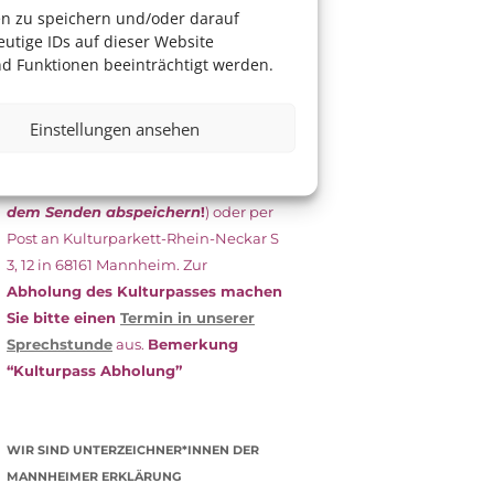
das Antragsformular aus und schicken
en zu speichern und/oder darauf
es
unterschrieben
zusammen mit
utige IDs auf dieser Website
dem
aktuellen
d Funktionen beeinträchtigt werden.
Leistungsbescheid
(Bürgergeld/
Grundsicherung, Wohngeld etc.)
an
Einstellungen ansehen
das Kulturparkett zurück: Per E-Mail
an
info@kulturparkett-rhein-
neckar.de
(wichtig: Dokument
vor
dem Senden abspeichern
!
) oder per
Post an Kulturparkett-Rhein-Neckar S
3, 12 in 68161 Mannheim. Zur
Abholung des Kulturpasses machen
Sie bitte einen
Termin in unserer
Sprechstunde
aus.
Bemerkung
“Kulturpass Abholung”
WIR SIND UNTERZEICHNER*INNEN DER
MANNHEIMER ERKLÄRUNG