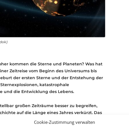
rdok)
Woher kommen die Sterne und Planeten? Was hat
einer Zeitreise vom Beginn des Universums bis
eburt der ersten Sterne und der Entstehung der
 Sternexplosionen, katastrophale
e und die Entwicklung des Lebens.
ellbar großen Zeiträume besser zu begreifen,
hichte auf die Länge eines Jahres verkürzt. Das
nuar entstanden und ein Tag entspräche 40
Cookie-Zustimmung verwalten
it. Das Aussterben der Dinosaurier vor 65 Millionen