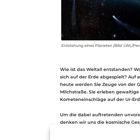
Entstehung eines Planeten (Bild: LWL/Pe
Wie ist das Weltall entstanden? 
sich auf der Erde abgespielt? Auf 
heute werden Sie Zeuge von der G
Milchstraße. Sie erleben gewaltige
Kometeneinschläge auf der Ur-Erd
Um die dabei auftretenden unvorst
denken wir uns die kosmische Gesc
Universum wäre demnach am 1. Ja
Millionen Jahren in der Wirklichke