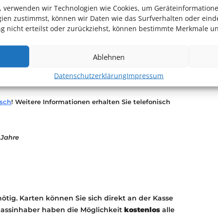
 Dezember des kosmischen Jahres und unsere
en, verwenden wir Technologien wie Cookies, um Geräteinformation
ien zustimmst, können wir Daten wie das Surfverhalten oder einde
ll mit Teleskopen erforschen, auf den 31. Dezember
 nicht erteilst oder zurückziehst, können bestimmte Merkmale un
it auf eine Reise durch rund 14 Milliarden Jahre
Ablehnen
lanetarien, unter anderem Planetarium
Datenschutzerklärung
Impressum
g des LWL-Planetarium Münster
isch
! Weitere Informationen erhalten Sie telefonisch
 Jahre
nötig. Karten können Sie sich direkt an der Kasse
passinhaber haben die Möglichkeit
kostenlos
alle