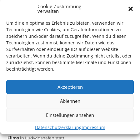
Cookie-Zustimmung
verwalten
Das Kulturparkett freut sich stets über
ehrenamtliche
Mithilfe im Bereich Technik
. Sie haben Interesse? Dann
Um dir ein optimales Erlebnis zu bieten, verwenden wir
melden Sie sich unter
info@kulturparkett-rhein-neckar.de
Technologien wie Cookies, um Geräteinformationen zu
speichern und/oder darauf zuzugreifen. Wenn du diesen
Technologien zustimmst, können wir Daten wie das
Surfverhalten oder eindeutige IDs auf dieser Website
*KULTURTIPP SOMMERPAUSE: FESTIVAL DES DEUTSCHEN FILMS*
verarbeiten. Wenn du deine Zustimmung nicht erteilst oder
zurückziehst, können bestimmte Merkmale und Funktionen
beeinträchtigt werden.
Akzeptieren
Ablehnen
Einstellungen ansehen
Datenschutzerklärung
Impressum
Auch dieses Jahr findet wieder das
Festival des deutschen
Films
in Ludwigshafen statt.