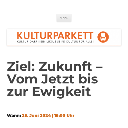
Zum
Inhalt
springen
Kulturparkett Rhein-Neckar
Kultur darf kein Luxus sein!
Menü
Ziel: Zukunft –
Vom Jetzt bis
zur Ewigkeit
Wann:
25. Juni 2024 | 15:00 Uhr