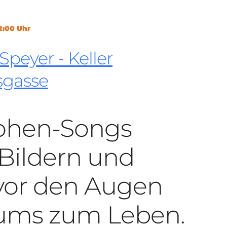
KONTAKT
KULTURPASS DIGITAL
22:00 Uhr
BEANTRAGEN
TRANSPARENZ
peyer - Keller
IMPRESSUM
sgasse
ohen-Songs
Bildern und
vor den Augen
kums zum Leben.