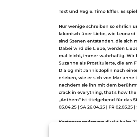
Text und Regie: Timo Effler. Es s
Nur wenige schreiben so ehrlich un
lakonisch über Liebe, wie Leonard 
sind Szenen entstanden, die sich 
Dabei wird die Liebe, werden Lieb
mal leicht, immer wahrhaftig. Wi
Suzanne als Prostituierte, die am F
Dialog mit Jannis Joplin nach ein
erleben, wie er sich von Marianne 
nachdem sie ihn mit dem berühmt
crack in everything, that’s how the
„Anthem“ ist titelgebend für das S
05.04.25 | SA 26.04.25 | FR 02.05.25 | 
Kartenreservierung
direkt beim Z
tickets@zimmertheater-speyer.de