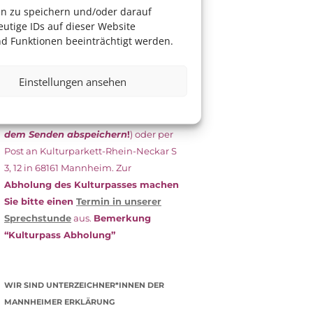
das Antragsformular aus und schicken
en zu speichern und/oder darauf
es
unterschrieben
zusammen mit
utige IDs auf dieser Website
dem
aktuellen
d Funktionen beeinträchtigt werden.
Leistungsbescheid
(Bürgergeld/
Grundsicherung, Wohngeld etc.)
an
Einstellungen ansehen
das Kulturparkett zurück: Per E-Mail
an
info@kulturparkett-rhein-
neckar.de
(wichtig: Dokument
vor
dem Senden abspeichern
!
) oder per
Post an Kulturparkett-Rhein-Neckar S
3, 12 in 68161 Mannheim. Zur
Abholung des Kulturpasses machen
Sie bitte einen
Termin in unserer
Sprechstunde
aus.
Bemerkung
“Kulturpass Abholung”
WIR SIND UNTERZEICHNER*INNEN DER
MANNHEIMER ERKLÄRUNG