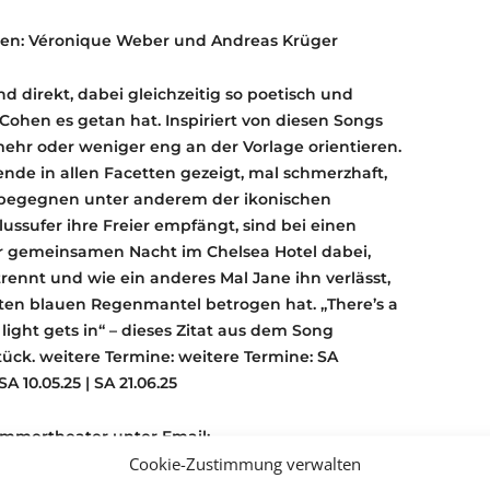
pielen: Véronique Weber und Andreas Krüger
d direkt, dabei gleichzeitig so poetisch und
Cohen es getan hat. Inspiriert von diesen Songs
mehr oder weniger eng an der Vorlage orientieren.
ende in allen Facetten gezeigt, mal schmerzhaft,
r begegnen unter anderem der ikonischen
lussufer ihre Freier empfängt, sind bei einen
er gemeinsamen Nacht im Chelsea Hotel dabei,
trennt und wie ein anderes Mal Jane ihn verlässt,
en blauen Regenmantel betrogen hat. „There’s a
 light gets in“ – dieses Zitat aus dem Song
tück. weitere Termine: weitere Termine: SA
SA 10.05.25 | SA 21.06.25
immertheater unter Email:
Cookie-Zustimmung verwalten