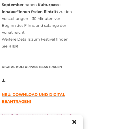
September
haben
Kulturpass-
Inhaber*innen freien Eintritt
zu den
Vorstellungen – 30 Minuten vor
Beginn des Films und solange der
Vorrat reicht!
Weitere Details zum Festival finden
Sie
HIER
DIGITAL KULTURPASS BEANTRAGEN
NEU: DOWNLOAD UND DIGITAL
BEANTRAGEN!
Den Kulturpass können Sie jetzt auch
digital beantragen. Dazu füllen Sie