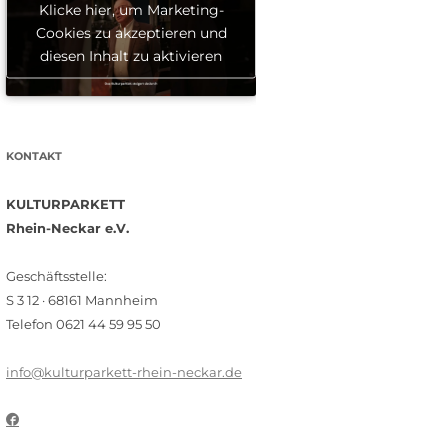
Klicke hier, um Marketing-
Cookies zu akzeptieren und
diesen Inhalt zu aktivieren
KONTAKT
KULTURPARKETT
Rhein-Neckar e.V.
Geschäftsstelle:
S 3 12 · 68161 Mannheim
Telefon 0621 44 59 95 50
info@kulturparkett-rhein-neckar.de