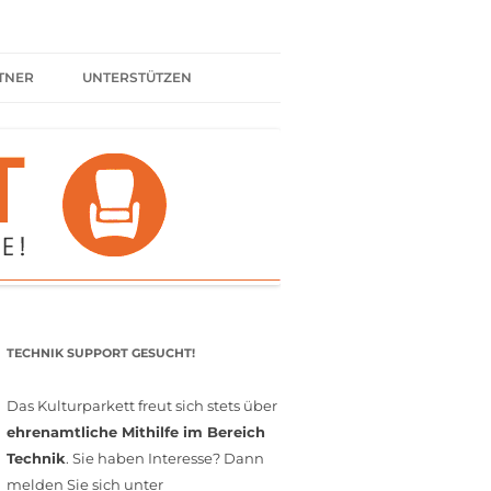
TNER
UNTERSTÜTZEN
ER BÜNDNIS
KULTURPARTNER WERDEN
SPENDEN
FÖRDERMITGLIED WERDEN
MITGLIEDSCHAFT
EHRENAMT
TECHNIK SUPPORT GESUCHT!
Das Kulturparkett freut sich stets über
ehrenamtliche Mithilfe im Bereich
Technik
. Sie haben Interesse? Dann
melden Sie sich unter