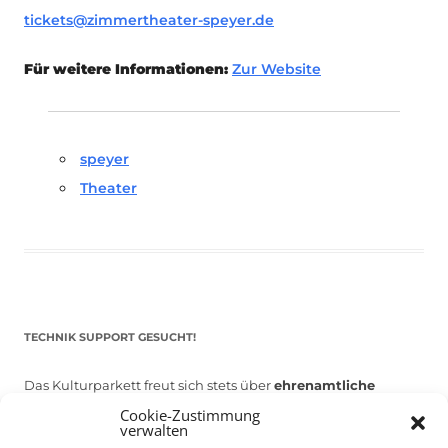
tickets@zimmertheater-speyer.de
Für weitere Informationen:
Zur Website
speyer
Theater
TECHNIK SUPPORT GESUCHT!
Das Kulturparkett freut sich stets über
ehrenamtliche
Mithilfe im Bereich Technik
. Sie haben Interesse? Dann
Cookie-Zustimmung
verwalten
melden Sie sich unter
info@kulturparkett-rhein-neckar.de