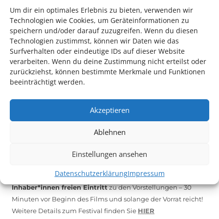
Um dir ein optimales Erlebnis zu bieten, verwenden wir
Technologien wie Cookies, um Geräteinformationen zu
*KULTURTIPP SOMMERPAUSE: FESTIVAL DES DEUTSCHEN FILMS*
speichern und/oder darauf zuzugreifen. Wenn du diesen
Technologien zustimmst, können wir Daten wie das
Surfverhalten oder eindeutige IDs auf dieser Website
verarbeiten. Wenn du deine Zustimmung nicht erteilst oder
zurückziehst, können bestimmte Merkmale und Funktionen
beeinträchtigt werden.
Akzeptieren
Ablehnen
Auch dieses Jahr findet wieder das
Festival des deutschen
Einstellungen ansehen
Films
in Ludwigshafen statt.
Datenschutzerklärung
Impressum
Vom 19. August bist zum 9. September
haben
Kulturpass-
Inhaber*innen freien Eintritt
zu den Vorstellungen – 30
Minuten vor Beginn des Films und solange der Vorrat reicht!
Weitere Details zum Festival finden Sie
HIER