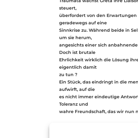
Traumata wächst Greta ihre Liais
steuert,
überfordert von den Erwartungen 
geradewegs auf eine
Sinnkrise zu. Während beide in Sel
um sie herum,
angesichts einer sich anbahnenden
Doch ist brutale
Ehrlichkeit wirklich die Lösung i
eigentlich damit
zu tun ?
Ein Stück, das eindringt in die m
aufwirft, auf die
es nicht immer eindeutige Antwort
Toleranz und
wahre Freundschaft, das wir nun n
Kartenreservierung
direkt beim Z
tickets@zimmertheater-speyer.de