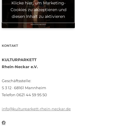
Klicke hier, um Marketing-
Cookies zu akzeptieren und
diesen Inhalt zu aktivieren
KONTAKT
KULTURPARKETT
Rhein-Neckar e.V.
Geschäftsstelle:
S 3 12 · 68161 Mannheim
Telefon 0621 44 59 95 50
info@kulturparkett-rhein-neckar.de