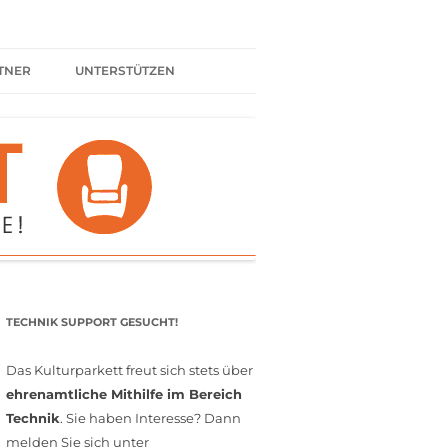
TNER
UNTERSTÜTZEN
ER BÜNDNIS
KULTURPARTNER WERDEN
SPENDEN
FÖRDERMITGLIED WERDEN
MITGLIEDSCHAFT
EHRENAMT
TECHNIK SUPPORT GESUCHT!
Das Kulturparkett freut sich stets über
ehrenamtliche Mithilfe im Bereich
Technik
. Sie haben Interesse? Dann
melden Sie sich unter