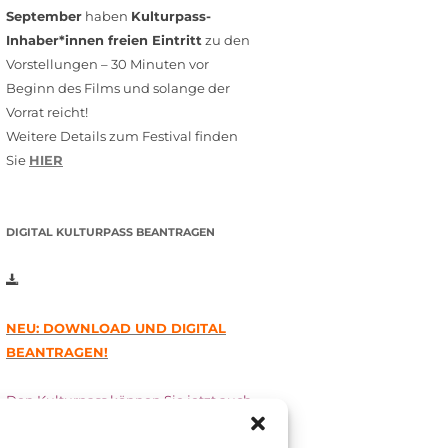
September
haben
Kulturpass-
Inhaber*innen freien Eintritt
zu den
Vorstellungen – 30 Minuten vor
Beginn des Films und solange der
Vorrat reicht!
Weitere Details zum Festival finden
Sie
HIER
DIGITAL KULTURPASS BEANTRAGEN
NEU: DOWNLOAD UND DIGITAL
BEANTRAGEN!
Den Kulturpass können Sie jetzt auch
digital beantragen. Dazu füllen Sie