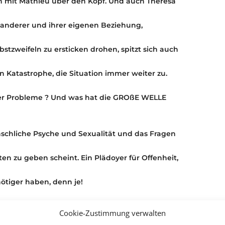
on mit Mathieu über den Kopf. Und auch Theresa
anderer und ihrer eigenen Beziehung,
bstzweifeln zu ersticken drohen, spitzt sich auch
 Katastrophe, die Situation immer weiter zu.
hrer Probleme ? Und was hat die GROßE WELLE
enschliche Psyche und Sexualität und das Fragen
en zu geben scheint. Ein Plädoyer für Offenheit,
ötiger haben, denn je!
immertheater unter Email:
Cookie-Zustimmung verwalten