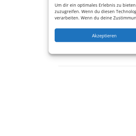
Um dir ein optimales Erlebnis zu biet
Für weitere Informationen:
Zur W
zuzugreifen. Wenn du diesen Technolog
verarbeiten. Wenn du deine Zustimmung
Akzeptieren
speyer
Theater