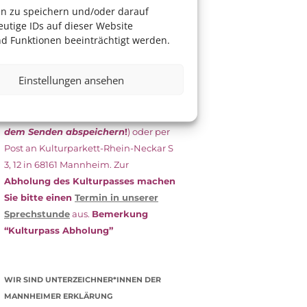
das Antragsformular aus und schicken
en zu speichern und/oder darauf
es
unterschrieben
zusammen mit
utige IDs auf dieser Website
dem
aktuellen
d Funktionen beeinträchtigt werden.
Leistungsbescheid
(Bürgergeld/
Grundsicherung, Wohngeld etc.)
an
Einstellungen ansehen
das Kulturparkett zurück: Per E-Mail
an
info@kulturparkett-rhein-
neckar.de
(wichtig: Dokument
vor
dem Senden abspeichern
!
) oder per
Post an Kulturparkett-Rhein-Neckar S
3, 12 in 68161 Mannheim. Zur
Abholung des Kulturpasses machen
Sie bitte einen
Termin in unserer
Sprechstunde
aus.
Bemerkung
“Kulturpass Abholung”
WIR SIND UNTERZEICHNER*INNEN DER
MANNHEIMER ERKLÄRUNG