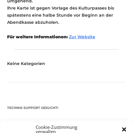
umgehend.
Ihre Karte ist gegen Vorlage des Kulturpasses bis
spätestens eine halbe Stunde vor Beginn an der
Abendkasse abzuholen.
Für weitere Informationen:
Zur Website
Keine Kategorien
TECHNIK SUPPORT GESUCHT!
Das Kulturparkett freut sich stets über
ehrenamtliche
Cookie-Zustimmung
Mithilfe im Bereich Technik
. Sie haben Interesse? Dann
verwalten