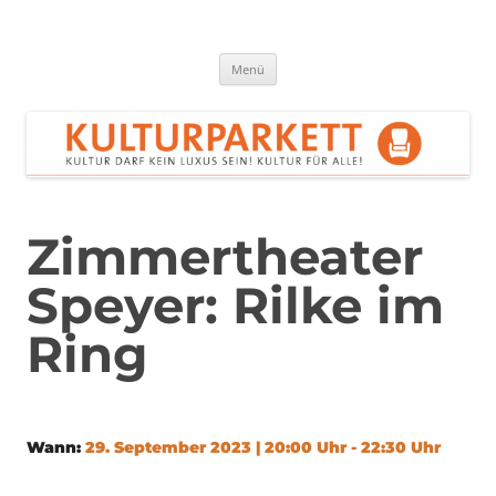
Zum
Inhalt
springen
Kulturparkett Rhein-Neckar
Kultur darf kein Luxus sein!
Menü
Zimmertheater
Speyer: Rilke im
Ring
Wann:
29. September 2023 | 20:00 Uhr - 22:30 Uhr