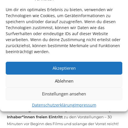
melden Sie sich unter
info@kulturparkett-rhein-neckar.de
Um dir ein optimales Erlebnis zu bieten, verwenden wir
Technologien wie Cookies, um Geräteinformationen zu
speichern und/oder darauf zuzugreifen. Wenn du diesen
*KULTURTIPP SOMMERPAUSE: FESTIVAL DES DEUTSCHEN FILMS*
Technologien zustimmst, können wir Daten wie das
Surfverhalten oder eindeutige IDs auf dieser Website
verarbeiten. Wenn du deine Zustimmung nicht erteilst oder
zurückziehst, können bestimmte Merkmale und Funktionen
beeinträchtigt werden.
Akzeptieren
Ablehnen
Einstellungen ansehen
Auch dieses Jahr findet wieder das
Festival des deutschen
Films
in Ludwigshafen statt.
Datenschutzerklärung
Impressum
Vom 19. August bist zum 9. September
haben
Kulturpass-
Inhaber*innen freien Eintritt
zu den Vorstellungen – 30
Minuten vor Beginn des Films und solange der Vorrat reicht!