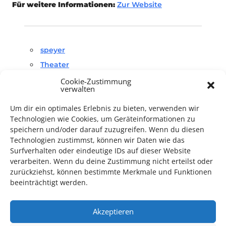
Für weitere Informationen:
Zur Website
speyer
Theater
Cookie-Zustimmung
verwalten
Um dir ein optimales Erlebnis zu bieten, verwenden wir
Technologien wie Cookies, um Geräteinformationen zu
speichern und/oder darauf zuzugreifen. Wenn du diesen
Technologien zustimmst, können wir Daten wie das
TECHNIK SUPPORT GESUCHT!
Surfverhalten oder eindeutige IDs auf dieser Website
verarbeiten. Wenn du deine Zustimmung nicht erteilst oder
Das Kulturparkett freut sich stets über
ehrenamtliche
zurückziehst, können bestimmte Merkmale und Funktionen
Mithilfe im Bereich Technik
. Sie haben Interesse? Dann
beeinträchtigt werden.
melden Sie sich unter
info@kulturparkett-rhein-neckar.de
Akzeptieren
*KULTURTIPP SOMMERPAUSE: FESTIVAL DES DEUTSCHEN FILMS*