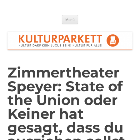
Zum
Inhalt
springen
Kulturparkett Rhein-Neckar
Kultur darf kein Luxus sein!
Menü
Zimmertheater
Speyer: State of
the Union oder
Keiner hat
gesagt, dass du