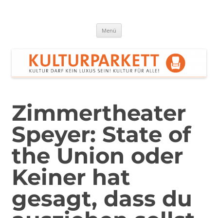
Zum
Inhalt
springen
Kulturparkett Rhein-Neckar
Kultur darf kein Luxus sein!
Menü
Zimmertheater
Speyer: State of
the Union oder
Keiner hat
gesagt, dass du