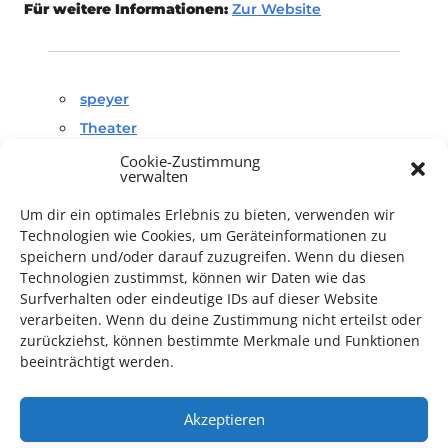
Für weitere Informationen:
Zur Website
speyer
Theater
Cookie-Zustimmung
verwalten
Um dir ein optimales Erlebnis zu bieten, verwenden wir
Technologien wie Cookies, um Geräteinformationen zu
speichern und/oder darauf zuzugreifen. Wenn du diesen
Technologien zustimmst, können wir Daten wie das
TECHNIK SUPPORT GESUCHT!
Surfverhalten oder eindeutige IDs auf dieser Website
verarbeiten. Wenn du deine Zustimmung nicht erteilst oder
Das Kulturparkett freut sich stets über
ehrenamtliche
zurückziehst, können bestimmte Merkmale und Funktionen
Mithilfe im Bereich Technik
. Sie haben Interesse? Dann
beeinträchtigt werden.
melden Sie sich unter
info@kulturparkett-rhein-neckar.de
Akzeptieren
*KULTURTIPP SOMMERPAUSE: FESTIVAL DES DEUTSCHEN FILMS*