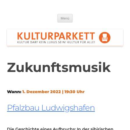
Zum
Inhalt
springen
Kulturparkett Rhein-Neckar
Kultur darf kein Luxus sein!
Menü
Zukunftsmusik
Wann:
1. Dezember 2022 | 19:30 Uhr
Pfalzbau Ludwigshafen
Die Geschichte eines Aufbruchs: In der sibirischen