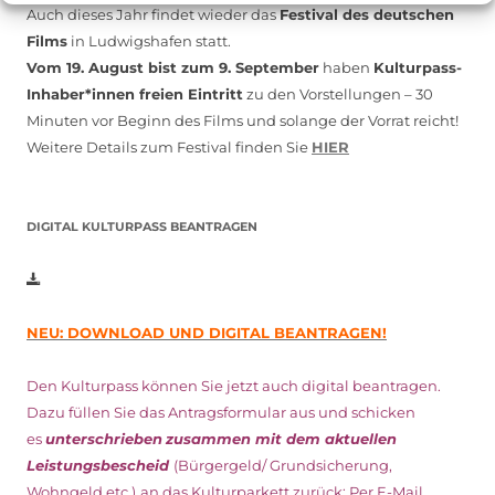
Auch dieses Jahr findet wieder das
Festival des deutschen
Films
in Ludwigshafen statt.
Vom 19. August bist zum 9. September
haben
Kulturpass-
Inhaber*innen freien Eintritt
zu den Vorstellungen – 30
Minuten vor Beginn des Films und solange der Vorrat reicht!
Weitere Details zum Festival finden Sie
HIER
DIGITAL KULTURPASS BEANTRAGEN
NEU: DOWNLOAD UND DIGITAL BEANTRAGEN!
Den Kulturpass können Sie jetzt auch digital beantragen.
Dazu füllen Sie das Antragsformular aus und schicken
es
unterschrieben
zusammen mit dem
aktuellen
Leistungsbescheid
(Bürgergeld/ Grundsicherung,
Wohngeld etc.)
an das Kulturparkett zurück: Per E-Mail