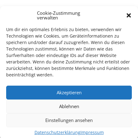
Cookie-Zustimmung
TECHNIK SUPPORT GESUCHT!
verwalten
Das Kulturparkett freut sich stets über
ehrenamtliche
Um dir ein optimales Erlebnis zu bieten, verwenden wir
Mithilfe im Bereich Technik
. Sie haben Interesse? Dann
Technologien wie Cookies, um Geräteinformationen zu
melden Sie sich unter
info@kulturparkett-rhein-neckar.de
speichern und/oder darauf zuzugreifen. Wenn du diesen
Technologien zustimmst, können wir Daten wie das
Surfverhalten oder eindeutige IDs auf dieser Website
verarbeiten. Wenn du deine Zustimmung nicht erteilst oder
*KULTURTIPP SOMMERPAUSE: FESTIVAL DES DEUTSCHEN FILMS*
zurückziehst, können bestimmte Merkmale und Funktionen
beeinträchtigt werden.
Akzeptieren
Ablehnen
Einstellungen ansehen
Datenschutzerklärung
Impressum