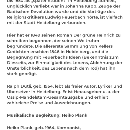
bis 1850 als „später Student“ in Heidelberg aufhielt,
unglücklich verliebt war in Johanna Kapp, Zeuge der
Badischen Revolution wurde und die Vorträge des
Religionskritikers Ludwig Feuerbach hörte, ist vielfach
mit der Stadt Heidelberg verbunden.
Hier hat er 1849 seinen Roman Der grüne Heinrich zu
schreiben begonnen, der seinen Weltruhm
begründete. Die allererste Sammlung von Kellers
Gedichten erschien 1846 in Heidelberg, und die
Begegnung mit Feuerbachs Ideen (Bekenntnis zum
Diesseits, zur Einmaligkeit des Lebens, Ablehnung der
Unsterblichkeit, des Lebens nach dem Tod) hat ihn
stark geprägt.
Ralph Dutli, geb. 1954, lebt als freier Autor, Lyriker und
Übersetzer in Heidelberg. Er ist Herausgeber u. a. der
Ossip-Mandelstam-Gesamtausgabe und erhielt
zahlreiche Preise und Auszeichnungen.
Musikalische Begleitung:
Heiko Plank
Heiko Plank, geb. 1964, Komponist,