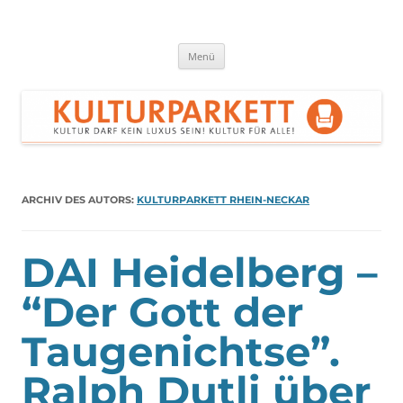
Zum
Inhalt
springen
Kulturparkett Rhein-Neckar
Kultur darf kein Luxus sein!
Menü
ARCHIV DES AUTORS:
KULTURPARKETT RHEIN-NECKAR
DAI Heidelberg –
“Der Gott der
Taugenichtse”.
Ralph Dutli über