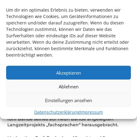
20 Jahre fachsprachen. Lesung im Rahmen der
Poetikdozentur
Um dir ein optimales Erlebnis zu bieten, verwenden wir
„Alles in allem der womöglich ambitionierteste
Technologien wie Cookies, um Geräteinformationen zu
Versuch, Unfug und Fug unter einen Hut zu
speichern und/oder darauf zuzugreifen. Wenn du diesen
bekommen“ (Artur Verweyser in Syndikalismus jetzt!)
Technologien zustimmst, können wir Daten wie das
Surfverhalten oder eindeutige IDs auf dieser Website
Die fachsprachen in neuem Gewand: Ulf Stolterfoht
verarbeiten. Wenn du deine Zustimmung nicht erteilst oder
bleibt mit der Zahlenmystik und der äußeren Form
zurückziehst, können bestimmte Merkmale und Funktionen
ganz in der Tradition seiner erfolgreichen Reihe. Und
beeinträchtigt werden.
doch kommt der neue Band ganz anders daher:
lyrische und nicht mehr tatsächliche Fach- und
Sondersprachen, also Gedichte von Hans Arp, Kurt
Akzeptieren
Pinthus oder Oskar Pastior bilden die Basis der Texte
von Ulf Stolterfoht.
Ablehnen
Ulf Stolterfohlt bekleidet die Poetikdozentur 2019 an
Einstellungen ansehen
der Universität Heidelberg.
Datenschutzerklärung
Impressum
Zwischen 1998 und 2018 hat der Lyriker Ulf Stolterfoht
fünf Bände seines auf neun Bände angelegten
Langzeitprojekts „fachsprachen“ herausgebracht.