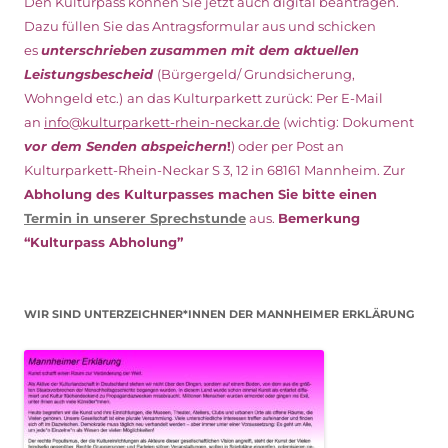
Den Kulturpass können Sie jetzt auch digital beantragen.
Dazu füllen Sie das Antragsformular aus und schicken
es
unterschrieben
zusammen mit dem
aktuellen
Leistungsbescheid
(Bürgergeld/ Grundsicherung,
Wohngeld etc.)
an das Kulturparkett zurück: Per E-Mail
an
info@kulturparkett-rhein-neckar.de
(wichtig: Dokument
vor dem Senden abspeichern
!
) oder per Post an
Kulturparkett-Rhein-Neckar S 3, 12 in 68161 Mannheim. Zur
Abholung des Kulturpasses machen Sie bitte einen
Termin in unserer Sprechstunde
aus.
Bemerkung
“Kulturpass Abholung”
WIR SIND UNTERZEICHNER*INNEN DER MANNHEIMER ERKLÄRUNG