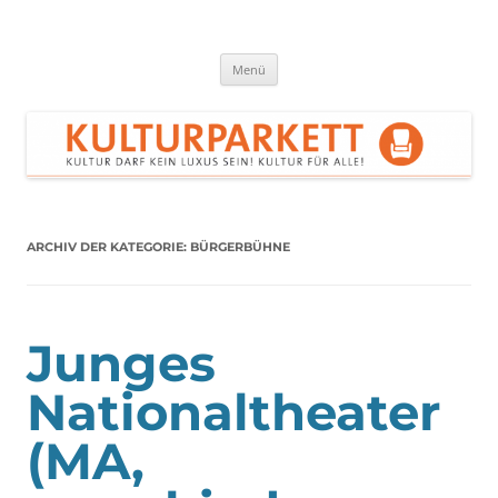
Zum
Inhalt
springen
Kulturparkett Rhein-Neckar
Kultur darf kein Luxus sein!
Menü
ARCHIV DER KATEGORIE:
BÜRGERBÜHNE
Junges
Nationaltheater
(MA,