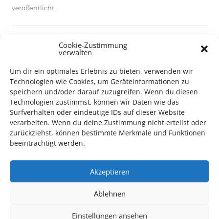
veröffentlicht.
Cookie-Zustimmung
verwalten
TECHNIK SUPPORT GESUCHT!
Um dir ein optimales Erlebnis zu bieten, verwenden wir
Technologien wie Cookies, um Geräteinformationen zu
speichern und/oder darauf zuzugreifen. Wenn du diesen
Das Kulturparkett freut sich stets über
ehrenamtliche
Technologien zustimmst, können wir Daten wie das
Mithilfe im Bereich Technik
. Sie haben Interesse? Dann
Surfverhalten oder eindeutige IDs auf dieser Website
melden Sie sich unter
info@kulturparkett-rhein-neckar.de
verarbeiten. Wenn du deine Zustimmung nicht erteilst oder
zurückziehst, können bestimmte Merkmale und Funktionen
beeinträchtigt werden.
*KULTURTIPP SOMMERPAUSE: FESTIVAL DES DEUTSCHEN FILMS*
Akzeptieren
Ablehnen
Einstellungen ansehen