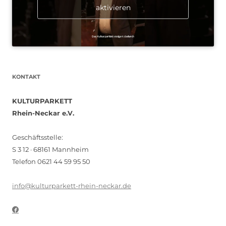
aktivieren
KONTAKT
KULTURPARKETT
Rhein-Neckar e.V.
Geschäftsstelle:
S 3 12 · 68161 Mannheim
Telefon 0621 44 59 95 50
info@kulturparkett-rhein-neckar.de