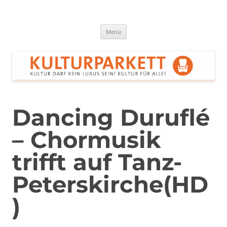
Zum
Inhalt
springen
Kulturparkett Rhein-Neckar
Kultur darf kein Luxus sein!
Menü
Dancing Duruflé
– Chormusik
trifft auf Tanz-
Peterskirche(HD
)