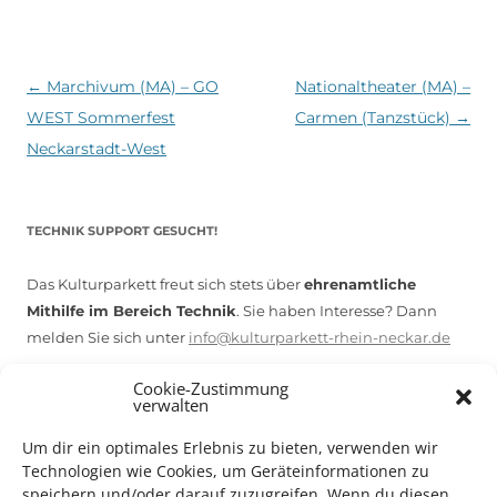
Beitragsnavigation
←
Marchivum (MA) – GO
Nationaltheater (MA) –
WEST Sommerfest
Carmen (Tanzstück)
→
Neckarstadt-West
TECHNIK SUPPORT GESUCHT!
Das Kulturparkett freut sich stets über
ehrenamtliche
Mithilfe im Bereich Technik
. Sie haben Interesse? Dann
melden Sie sich unter
info@kulturparkett-rhein-neckar.de
Cookie-Zustimmung
verwalten
*KULTURTIPP SOMMERPAUSE: FESTIVAL DES DEUTSCHEN FILMS*
Um dir ein optimales Erlebnis zu bieten, verwenden wir
Technologien wie Cookies, um Geräteinformationen zu
speichern und/oder darauf zuzugreifen. Wenn du diesen