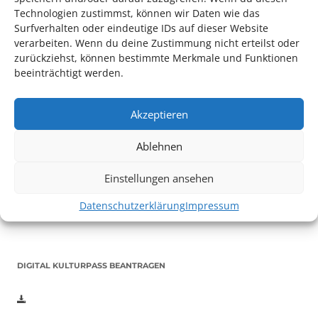
Technologien zustimmst, können wir Daten wie das
Surfverhalten oder eindeutige IDs auf dieser Website
verarbeiten. Wenn du deine Zustimmung nicht erteilst oder
zurückziehst, können bestimmte Merkmale und Funktionen
beeinträchtigt werden.
Akzeptieren
Auch dieses Jahr findet wieder das
Festival des deutschen
Ablehnen
Films
in Ludwigshafen statt.
Vom 19. August bist zum 9. September
haben
Kulturpass-
Einstellungen ansehen
Inhaber*innen freien Eintritt
zu den Vorstellungen – 30
Minuten vor Beginn des Films und solange der Vorrat reicht!
Datenschutzerklärung
Impressum
Weitere Details zum Festival finden Sie
HIER
DIGITAL KULTURPASS BEANTRAGEN