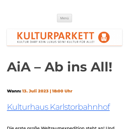
Zum
Inhalt
springen
Kulturparkett Rhein-Neckar
Kultur darf kein Luxus sein!
Menü
AiA – Ab ins All!
Wann:
13. Juli 2023 | 18:00 Uhr
Kulturhaus Karlstorbahnhof
Die erste große Weltraumexpedition steht an! Und