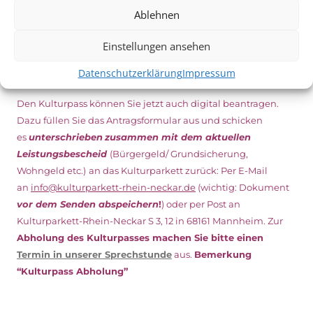
DIGITAL KULTURPASS BEANTRAGEN
Ablehnen
Einstellungen ansehen
NEU: DOWNLOAD UND DIGITAL BEANTRAGEN!
Datenschutzerklärung
Impressum
Den Kulturpass können Sie jetzt auch digital beantragen.
Dazu füllen Sie das Antragsformular aus und schicken
es
unterschrieben
zusammen mit dem
aktuellen
Leistungsbescheid
(Bürgergeld/ Grundsicherung,
Wohngeld etc.)
an das Kulturparkett zurück: Per E-Mail
an
info@kulturparkett-rhein-neckar.de
(wichtig: Dokument
vor dem Senden abspeichern
!
) oder per Post an
Kulturparkett-Rhein-Neckar S 3, 12 in 68161 Mannheim. Zur
Abholung des Kulturpasses machen Sie bitte einen
Termin in unserer Sprechstunde
aus.
Bemerkung
“Kulturpass Abholung”