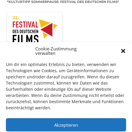
*KULTURTIPP SOMMERPAUSE: FESTIVAL DES DEUTSCHEN FILMS*
Cookie-Zustimmung
verwalten
Um dir ein optimales Erlebnis zu bieten, verwenden wir
Technologien wie Cookies, um Geräteinformationen zu
speichern und/oder darauf zuzugreifen. Wenn du diesen
Auch dieses Jahr findet wieder das
Festival des deutschen
Technologien zustimmst, können wir Daten wie das
Films
in Ludwigshafen statt.
Surfverhalten oder eindeutige IDs auf dieser Website
Vom 19. August bist zum 9. September
haben
Kulturpass-
verarbeiten. Wenn du deine Zustimmung nicht erteilst oder
Inhaber*innen freien Eintritt
zu den Vorstellungen – 30
zurückziehst, können bestimmte Merkmale und Funktionen
Minuten vor Beginn des Films und solange der Vorrat reicht!
beeinträchtigt werden.
Weitere Details zum Festival finden Sie
HIER
Akzeptieren