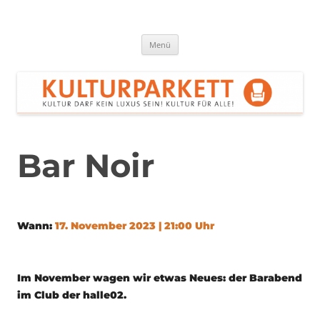
Zum
Inhalt
springen
Kulturparkett Rhein-Neckar
Kultur darf kein Luxus sein!
Menü
Bar Noir
Wann:
17. November 2023 | 21:00 Uhr
Im November wagen wir etwas Neues: der Barabend
im Club der halle02.