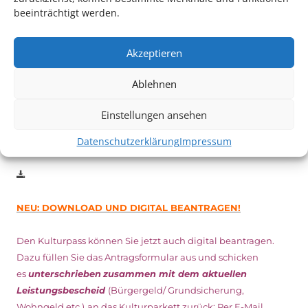
Auch dieses Jahr findet wieder das
Festival des deutschen
beeinträchtigt werden.
Films
in Ludwigshafen statt.
Vom 19. August bist zum 9. September
haben
Kulturpass-
Akzeptieren
Inhaber*innen freien Eintritt
zu den Vorstellungen – 30
Minuten vor Beginn des Films und solange der Vorrat reicht!
Ablehnen
Weitere Details zum Festival finden Sie
HIER
Einstellungen ansehen
Datenschutzerklärung
Impressum
DIGITAL KULTURPASS BEANTRAGEN
NEU: DOWNLOAD UND DIGITAL BEANTRAGEN!
Den Kulturpass können Sie jetzt auch digital beantragen.
Dazu füllen Sie das Antragsformular aus und schicken
es
unterschrieben
zusammen mit dem
aktuellen
Leistungsbescheid
(Bürgergeld/ Grundsicherung,
Wohngeld etc.)
an das Kulturparkett zurück: Per E-Mail