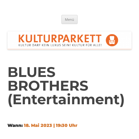
Zum
Inhalt
springen
Kulturparkett Rhein-Neckar
Kultur darf kein Luxus sein!
Menü
BLUES
BROTHERS
(Entertainment)
Wann:
18. Mai 2023 | 19:30 Uhr