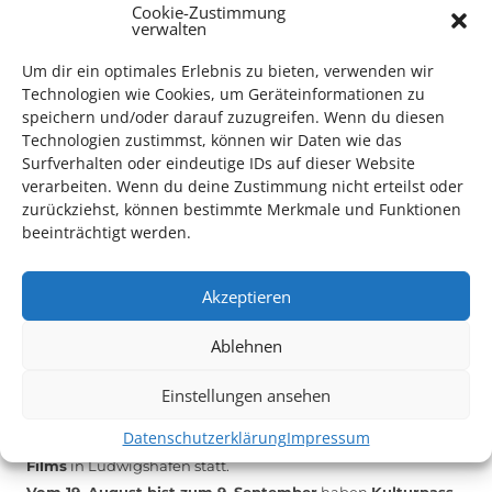
Cookie-Zustimmung
verwalten
Das Kulturparkett freut sich stets über
ehrenamtliche
Mithilfe im Bereich Technik
. Sie haben Interesse? Dann
Um dir ein optimales Erlebnis zu bieten, verwenden wir
melden Sie sich unter
info@kulturparkett-rhein-neckar.de
Technologien wie Cookies, um Geräteinformationen zu
speichern und/oder darauf zuzugreifen. Wenn du diesen
Technologien zustimmst, können wir Daten wie das
*KULTURTIPP SOMMERPAUSE: FESTIVAL DES DEUTSCHEN FILMS*
Surfverhalten oder eindeutige IDs auf dieser Website
verarbeiten. Wenn du deine Zustimmung nicht erteilst oder
zurückziehst, können bestimmte Merkmale und Funktionen
beeinträchtigt werden.
Akzeptieren
Ablehnen
Einstellungen ansehen
Datenschutzerklärung
Impressum
Auch dieses Jahr findet wieder das
Festival des deutschen
Films
in Ludwigshafen statt.
Vom 19. August bist zum 9. September
haben
Kulturpass-